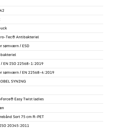
42
t
uck
ro-Tec® Antibakteriel
er sømværn / ESD
ibakteriel
l / EN ISO 22568-1:2019
er sømværn / EN 22568-4:2019
ROBEL SYNING
pForce® Easy Twist ladies
en
rebånd Sort 75 cm R-PET
ISO 20345:2011