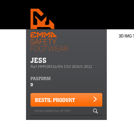
3D
IMG
JESS
Ref.MM928516/EN ISO 20345:2011
PASFORM
D
BESTIL PRODUKT