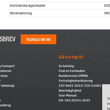
Antistatiske egenskaber
ESD
Skridhæmning
SR
SBREV
TILMELD DIG NU
Gå hurtigt til
g transport
Se katalog
ektoren
Find en Forhandler
rvices
Kundeservice EMMA
r
Fortrolighedserklaering
 teknologi
ISO 9001:2015/ ISO 14001:2015
Baeredygtighed
User Manual
T
n
EN-ISO 20345:2022
fr
landbrug
In