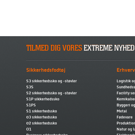
TILMED DIG VORES
EXTREME NYHED
Sikkerhedsfodtøj
Erhverv
S3 sikkerhedssko og -støvler
Logistik o
S3S
Sundhedss
S2 sikkerhedssko og -støvler
Facility se
S1P sikkerhedssko
Kemikalie
S1PS
Byggeri og
S1 sikkerhedssko
Metal
03 sikkerhedssko
Fødevare
02 sikkerhedssko
Produktio
O1
Natur og 