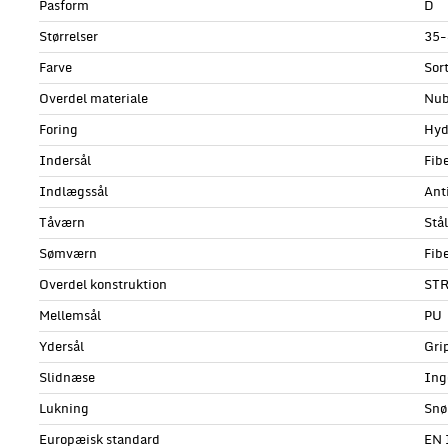
Pasform
D
Størrelser
35-
Farve
Sor
Overdel materiale
Nub
Foring
Hyd
Indersål
Fib
Indlægssål
Ant
Tåværn
Stå
Sømværn
Fib
Overdel konstruktion
ST
Mellemsål
PU
Ydersål
Gri
Slidnæse
Ing
Lukning
Snø
Europæisk standard
EN 