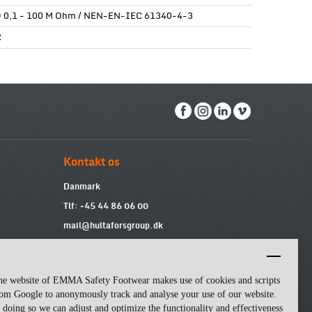
 0,1 - 100 M Ohm / NEN-EN-IEC 61340-4-3
C
Kontakt os
Danmark
Tlf: +45 44 86 06 00
mail@hultaforsgroup.dk
Vi er tilgængelige fra 9:00 til 15:00 mandag
til fredag.
he website of EMMA Safety Footwear makes use of cookies and scripts
om Google to anonymously track and analyse your use of our website.
 doing so we can adjust and optimize the functionality and effectiveness