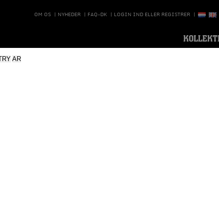
OM OS
|
NYHEDER
|
FAQ-DK
|
LOGIN IND ELLER REGISTRER
|
KOLLEKT
TRY
AR