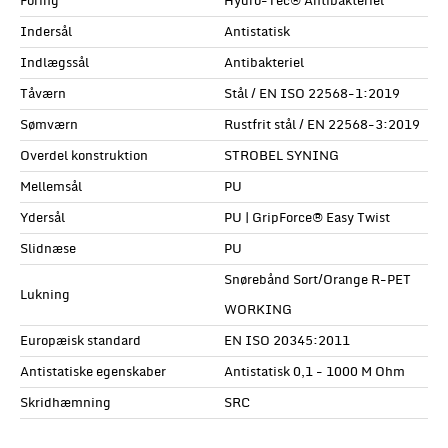
Foring
Hydro-Tec® Antibakteriel
Indersål
Antistatisk
Indlægssål
Antibakteriel
Tåværn
Stål / EN ISO 22568-1:2019
Sømværn
Rustfrit stål / EN 22568-3:2019
Overdel konstruktion
STROBEL SYNING
Mellemsål
PU
Ydersål
PU | GripForce® Easy Twist
Slidnæse
PU
Snørebånd Sort/Orange R-PET
Lukning
WORKING
Europæisk standard
EN ISO 20345:2011
Antistatiske egenskaber
Antistatisk 0,1 - 1000 M Ohm
Skridhæmning
SRC