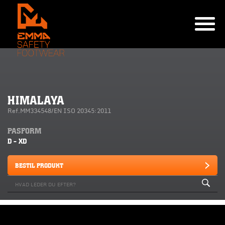
HIMALAYA
Ref.MM334548/EN ISO 20345:2011
PASFORM
D - XD
BESTIL PRODUKT