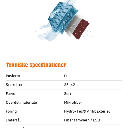
Tekniske specifikationer
Pasform
D
Størrelser
35-42
Farve
Sort
Overdel materiale
Mikrofiber
Foring
Hydro-Tec® Antibakteriel
Indersål
Fiber sømværn / ESD