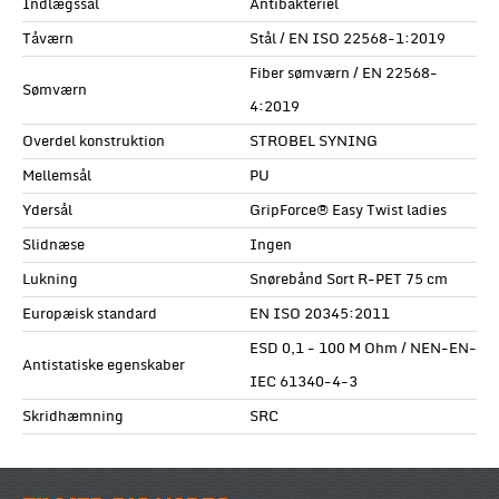
Indlægssål
Antibakteriel
Tåværn
Stål / EN ISO 22568-1:2019
Fiber sømværn / EN 22568-
Sømværn
4:2019
Overdel konstruktion
STROBEL SYNING
Mellemsål
PU
Ydersål
GripForce® Easy Twist ladies
Slidnæse
Ingen
Lukning
Snørebånd Sort R-PET 75 cm
Europæisk standard
EN ISO 20345:2011
ESD 0,1 - 100 M Ohm / NEN-EN-
Antistatiske egenskaber
IEC 61340-4-3
Skridhæmning
SRC