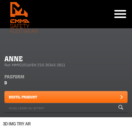
ANNE
Ref.MM922516/EN ISO 20345:2011
PASFORM
D
BESTIL PRODUKT
3D
IMG
TRY
AR