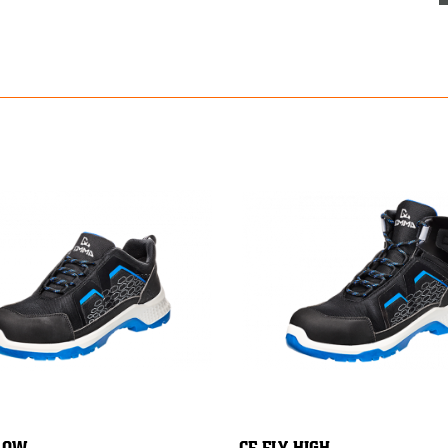
 LOW
CF FLY HIGH