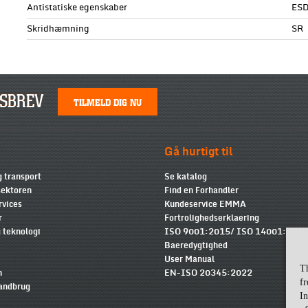
Antistatiske egenskaber
ESD
Skridhæmning
SR
SBREV
TILMELD DIG NU
Gå hurtigt til
g transport
Se katalog
ektoren
Find en Forhandler
rvices
Kundeservice EMMA
r
Fortrolighedserklaering
 teknologi
ISO 9001:2015/ ISO 14001:2015
Baeredygtighed
User Manual
T
n
EN-ISO 20345:2022
fr
landbrug
In