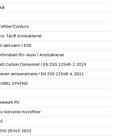
48
t
rofiber/Cordura
ro-Tec® Antibakteriel
er sømværn / ESD
fortabelt PU-skum / Antibakteriel
O Carbon Composiet / EN ISO 22568-2:2019
even antipenetratie / EN ISO 22568-4:2021
ROBEL SYNING
mework PU
a slijtvaste microfiber
SC
ISO 20345:2022