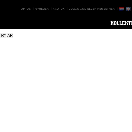
OM OS
|
NYHEDER
|
FAQ-DK
|
LOGIN IND ELLER REGISTRER
|
KOLLEKT
TRY
AR