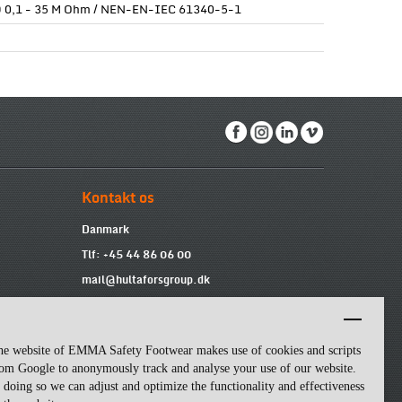
 0,1 - 35 M Ohm / NEN-EN-IEC 61340-5-1
Kontakt os
Danmark
Tlf: +45 44 86 06 00
mail@hultaforsgroup.dk
Vi er tilgængelige fra 9:00 til 15:00 mandag
til fredag.
he website of EMMA Safety Footwear makes use of cookies and scripts
om Google to anonymously track and analyse your use of our website.
 doing so we can adjust and optimize the functionality and effectiveness