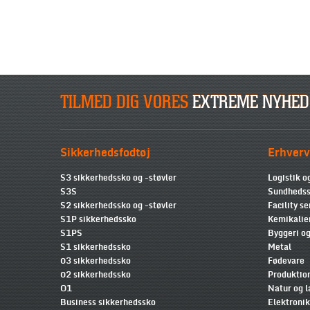
TILMED DIG VORES
EXTREME NYHED
Sikkerhedsfodtøj
Erhverv
S3 sikkerhedssko og -støvler
Logistik o
S3S
Sundhedss
S2 sikkerhedssko og -støvler
Facility se
S1P sikkerhedssko
Kemikalie
S1PS
Byggeri og
S1 sikkerhedssko
Metal
03 sikkerhedssko
Fødevare
02 sikkerhedssko
Produktio
O1
Natur og 
Business sikkerhedssko
Elektronik