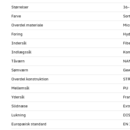
Størrelser
36-
Farve
Sor
Overdel materiale
Mic
Foring
Hyd
Indersål
Fib
Indlægssål
Kom
Tåværn
NAN
Sømværn
Gew
Overdel konstruktion
ST
Mellemsål
PU
Ydersål
Fra
Slidnæse
Extr
Lukning
DI
Europæisk standard
EN 