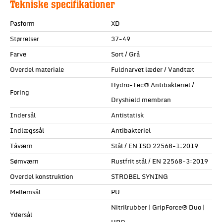
Tekniske specifikationer
Pasform
XD
Størrelser
37-49
Farve
Sort / Grå
Overdel materiale
Fuldnarvet læder / Vandtæt
Hydro-Tec® Antibakteriel /
Foring
Dryshield membran
Indersål
Antistatisk
Indlægssål
Antibakteriel
Tåværn
Stål / EN ISO 22568-1:2019
Sømværn
Rustfrit stål / EN 22568-3:2019
Overdel konstruktion
STROBEL SYNING
Mellemsål
PU
Nitrilrubber | GripForce® Duo |
Ydersål