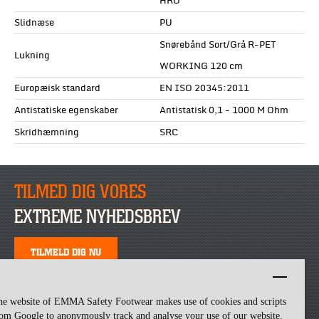
HRO
Slidnæse
PU
Snørebånd Sort/Grå R-PET
Lukning
WORKING 120 cm
Europæisk standard
EN ISO 20345:2011
Antistatiske egenskaber
Antistatisk 0,1 - 1000 M Ohm
Skridhæmning
SRC
TILMED DIG VORES
EXTREME NYHEDSBREV
TILMELD DIG NU
he website of EMMA Safety Footwear makes use of cookies and scripts
om Google to anonymously track and analyse your use of our website.