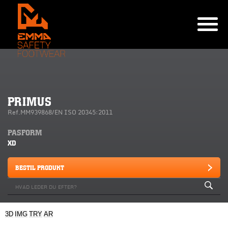
PRIMUS
Ref.MM939868/EN ISO 20345:2011
PASFORM
XD
BESTIL PRODUKT
3D
IMG
TRY
AR