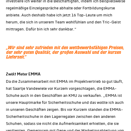
investiere ich weiter in die Beschäftigten, indem ich beispielsweise
regelmäßige Einzelgespräche abhalte oder Fortbildungskurse
anbiete. Auch deshalb habe ich jetzt 16 Top-Leute um mich
herum, die sich in unserem Team wohlfühlen und den Tric-Geist
mittragen. Dafür bin ich sehr dankbar.“
„Wir sind sehr zufrieden mit den wettbewerbsfähigen Preisen,
der sehr guten Qualität, der großen Auswahl und der kurzen
Lieferzeit.“
Zwölf Meter EMMA
Da die Zusammenarbeit mit EMMA im Projektvertrieb so gut läuft,
hat Saartje Vandewiele vor Kurzem vorgeschlagen, die EMMA-
Schuhe auch in den Geschäften an KMU zu verkaufen. „EMMA ist
unsere Hauptmarke für Sicherheitsschuhe und das wollte ich auch
in unseren Geschäften zeigen. Bis vor Kurzem standen die EMMA-
Sicherheitsschuhe in den Lagerregalen zwischen den anderen
Schuhen, sodass sie nicht die Aufmerksamkeit erhielten, die sie
verdienten. Gemeinsam mit Gene und der Marketingabteilung von