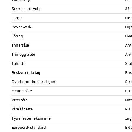
Størrelsesutvalg
37-
Farge
Mør
Bovenwerk
Olj
Fôring
Hyd
Innersåle
Anti
Innleggssåle
Anti
Tåhette
Stå
Beskyttende lag
Rus
Overlærets konstruksjon
Str
Mellomsåle
PU
Yttersåle
Nit
Ytre tåhette
PU
Type festemekanisme
Ing
Europeisk standard
EN 