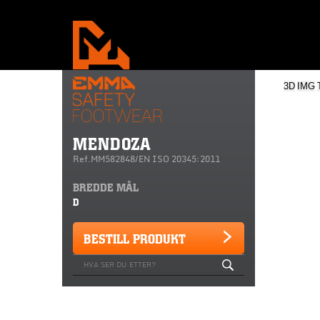
3D
IMG
MENDOZA
Ref.MM582848/EN ISO 20345:2011
BREDDE MÅL
D
BESTILL PRODUKT