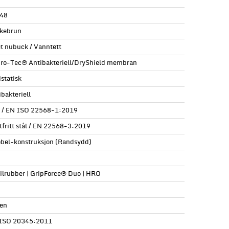
48
kebrun
et nubuck / Vanntett
ro-Tec® Antibakteriell/DryShield membran
statisk
bakteriell
l / EN ISO 22568-1:2019
tfritt stål / EN 22568-3:2019
obel-konstruksjon (Randsydd)
rilrubber | GripForce® Duo | HRO
en
ISO 20345:2011