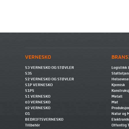
VERNESKO
BRANS
S3 VERNESKO OG STØVLER
Logistikk 
S3S
Støttetjen
S2 VERNESKO OG STØVLER
Helsevese
S1P VERNESKO
Kjemisk
S1PS
Konstruksj
S1 VERNESKO
Metall
03 VERNESKO
Mat
02 VERNESKO
Produksjo
O1
Natur og M
BEDRIFTSVERNESKO
Elektroni
Tillbehör
Offentlig 