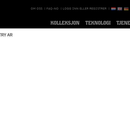
OM OSS
|
FAQ-NO
|
LOGG INN ELLER REGISTRER
|
KOLLEKSJON
TEKNOLOGI
TJEN
TRY
AR