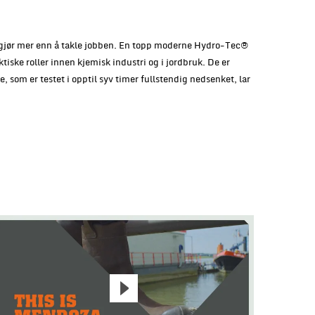
om gjør mer enn å takle jobben. En topp moderne Hydro-Tec®
tiske roller innen kjemisk industri og i jordbruk. De er
som er testet i opptil syv timer fullstendig nedsenket, lar