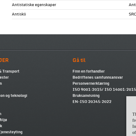
Antistatiske egenskaper
Ant
Antiskli
SR
JER
Gå til
& Transport
Finn en forhandler
ester
Bedriftenes samfunnsansvar
n
Personvernerklæring
ISO 9001:2015/ ISO 14001:2015
on og teknologi
Bruksanvisning
EN-ISO 20345:2022
n
T
iljø
fr
kk
In
Tjenesteyting
of