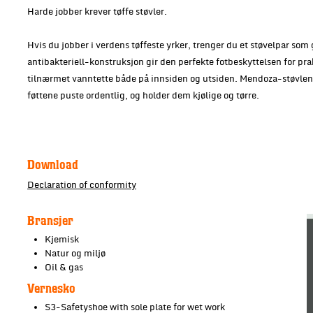
Harde jobber krever tøffe støvler.
Hvis du jobber i verdens tøffeste yrker, trenger du et støvelpar s
antibakteriell-konstruksjon gir den perfekte fotbeskyttelsen for prak
tilnærmet vanntette både på innsiden og utsiden. Mendoza-støvlene, 
føttene puste ordentlig, og holder dem kjølige og tørre.
Download
Declaration of conformity
Bransjer
Kjemisk
Natur og miljø
Oil & gas
Vernesko
S3-Safetyshoe with sole plate for wet work