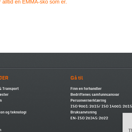
 alltid en EMMA-sko som er.
JER
Gå til
& Transport
Finn en forhandler
ester
Bedriftenes samfunnsansvar
n
Personvernerklæring
ISO 9001:2015/ ISO 14001:2015
on og teknologi
Bruksanvisning
EN-ISO 20345:2022
n
T