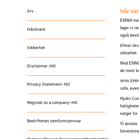
Når vanl
Arv
EMMA har a
lager vi re
Håndverk
også best
E
Hver sko
Sikkerhet
sikkerhet.
Med EMMAs 
Disclaimer-NO
de mest k
With EMMA
Privacy Statement-NO
safe, eve
Hydro Contr
Register as a company-NO
fuktighete
sørger for
Bedriftenes samfunnsansvar
Vi ønsker 
forventnin