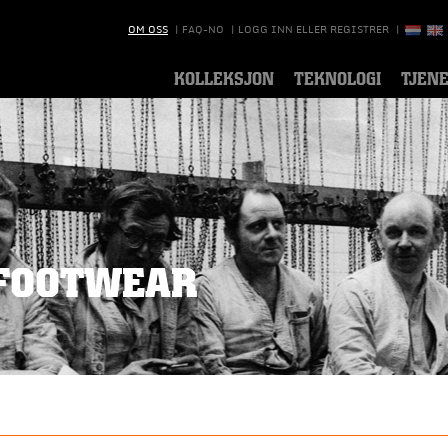
OM OSS
|
FAQ-NO
|
LOGG INN ELLER REGISTRER
|
KOLLEKSJON
TEKNOLOGI
TJEN
FOOTWEAR