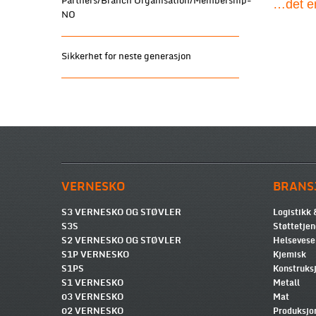
Partners/Branch Organisation/Membership-
…det er
NO
Sikkerhet for neste generasjon
VERNESKO
BRANS
S3 VERNESKO OG STØVLER
Logistikk 
S3S
Støttetjen
S2 VERNESKO OG STØVLER
Helsevese
S1P VERNESKO
Kjemisk
S1PS
Konstruksj
S1 VERNESKO
Metall
03 VERNESKO
Mat
02 VERNESKO
Produksjo