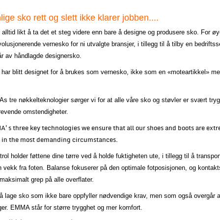
ige sko rett og slett ikke klarer jobben....
lltid likt å ta det et steg videre enn bare å designe og produsere sko. For øy
volusjonerende vernesko for ni utvalgte bransjer, i tillegg til å tilby en bedrifts
år av håndlagde designersko.
 har blitt designet for å brukes som vernesko, ikke som en «moteartikkel» m
tre nøkkelteknologier sørger vi for at alle våre sko og støvler er svært tryg
revende omstendigheter.
's three key technologies we ensure that all our shoes and boots are ext
n in the most demanding circumstances.
ol holder føttene dine tørre ved å holde fuktigheten ute, i tillegg til å transpor
n vekk fra foten. Balanse fokuserer på den optimale fotposisjonen, og kontakt
 maksimalt grep på alle overflater.
å lage sko som ikke bare oppfyller nødvendige krav, men som også overgår a
ger. EMMA står for større trygghet og mer komfort.