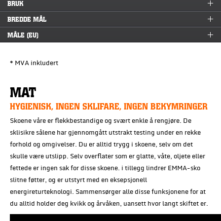
BRUK
BREDDE MÅL
MÅLE (EU)
* MVA inkludert
MAT
HYGIENISK, INGEN SKLIFARE, INGEN BEKYMRINGER
Skoene våre er flekkbestandige og svært enkle å rengjøre. De
sklisikre sålene har gjennomgått utstrakt testing under en rekke
forhold og omgivelser. Du er alltid trygg i skoene, selv om det
skulle være utslipp. Selv overflater som er glatte, våte, oljete eller
fettede er ingen sak for disse skoene. i tillegg lindrer EMMA-sko
slitne føtter, og er utstyrt med en eksepsjonell
energireturteknologi. Sammensørger alle disse funksjonene for at
du alltid holder deg kvikk og årvåken, uansett hvor langt skiftet er.