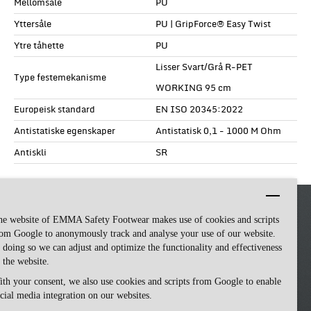
Mellomsåle
PU
Yttersåle
PU | GripForce® Easy Twist
Ytre tåhette
PU
Lisser Svart/Grå R-PET
Type festemekanisme
WORKING 95 cm
Europeisk standard
EN ISO 20345:2022
Antistatiske egenskaper
Antistatisk 0,1 - 1000 M Ohm
Antiskli
SR
he website of EMMA Safety Footwear makes use of cookies and scripts
om Google to anonymously track and analyse your use of our website.
 doing so we can adjust and optimize the functionality and effectiveness
 the website.
th your consent, we also use cookies and scripts from Google to enable
cial media integration on our websites.
Emma Safety Footwear -
made by ivengi