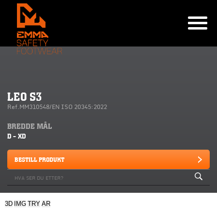
LEO S3
Ref.MM310548/EN ISO 20345:2022
BREDDE MÅL
D - XD
BESTILL PRODUKT
3D
IMG
TRY
AR