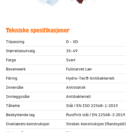
Tekniske spesifikasjoner
Tilpassing
D - XD
Størrelsesutvalg
35-49
Farge
Svart
Bovenwerk
Fullnarvet Lær
Fôring
Hydro-Tec® Antibakteriell
Innersåle
Antistatisk
Innleggssåle
Antibakteriell
Tåhette
Stål / EN ISO 22568-1:2019
Beskyttende lag
Rustfritt stål / EN 22568-3:2019
Overlærets konstruksjon
Strobel-konstruksjon (Randsydd)