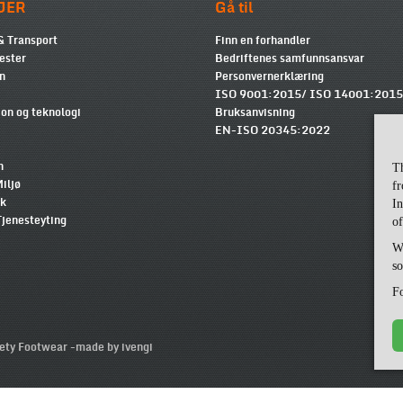
JER
Gå til
& Transport
Finn en forhandler
ester
Bedriftenes samfunnsansvar
n
Personvernerklæring
ISO 9001:2015/ ISO 14001:2015
on og teknologi
Bruksanvisning
EN-ISO 20345:2022
n
T
iljø
fr
kk
In
Tjenesteyting
of
Wi
so
Fo
ty Footwear -
made by ivengi
gree to our cookies.