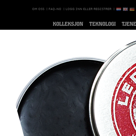
OM OSS
|
FAQ-NO
|
LOGG INN ELLER REGISTRER
|
KOLLEKSJON
TEKNOLOGI
TJEN