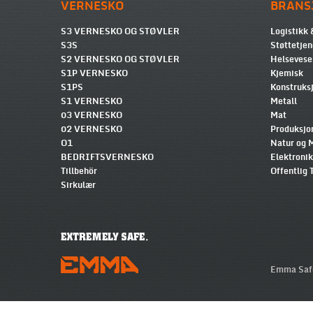
VERNESKO
BRANS
S3 VERNESKO OG STØVLER
Logistikk 
S3S
Støttetjen
S2 VERNESKO OG STØVLER
Helsevese
S1P VERNESKO
Kjemisk
S1PS
Konstruksj
S1 VERNESKO
Metall
03 VERNESKO
Mat
02 VERNESKO
Produksjo
O1
Natur og M
BEDRIFTSVERNESKO
Elektroni
Tillbehör
Offentlig 
Sirkulær
Emma Safe
We use cookies to make our website easy to use. Please visit our website, you a