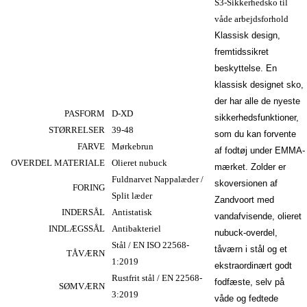
S3-Sikkerhedsko til
våde arbejdsforhold
Klassisk design,
fremtidssikret
beskyttelse. En
MM508846
klassisk designet sko,
MM518866
der har alle de nyeste
PASFORM
D-XD
sikkerhedsfunktioner,
STØRRELSER
39-48
som du kan forvente
FARVE
Mørkebrun
af fodtøj under EMMA-
OVERDEL MATERIALE
Olieret nubuck
mærket. Zolder er
Fuldnarvet Nappalæder /
skoversionen af
FORING
Split læder
Zandvoort med
INDERSÅL
Antistatisk
vandafvisende, olieret
INDLÆGSSÅL
Antibakteriel
nubuck-overdel,
Stål / EN ISO 22568-
tåværn i stål og et
TÅVÆRN
1:2019
ekstraordinært godt
Rustfrit stål / EN 22568-
fodfæste, selv på
SØMVÆRN
3:2019
våde og fedtede