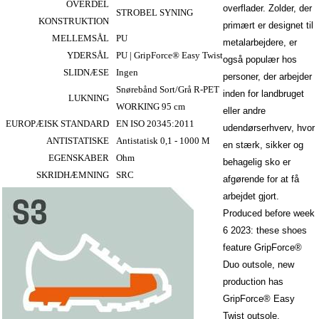
OVERDEL
overflader. Zolder, der
STROBEL SYNING
KONSTRUKTION
primært er designet til
MELLEMSÅL
PU
metalarbejdere, er
YDERSÅL
PU | GripForce® Easy Twist
også populær hos
SLIDNÆSE
Ingen
personer, der arbejder
Snørebånd Sort/Grå R-PET
inden for landbruget
LUKNING
WORKING 95 cm
eller andre
EUROPÆISK STANDARD
EN ISO 20345:2011
udendørserhverv, hvor
ANTISTATISKE
Antistatisk 0,1 - 1000 M
en stærk, sikker og
EGENSKABER
Ohm
behagelig sko er
SKRIDHÆMNING
SRC
afgørende for at få
arbejdet gjort.
Produced before week
6 2023: these shoes
feature GripForce®
Duo outsole, new
production has
GripForce® Easy
Twist outsole.