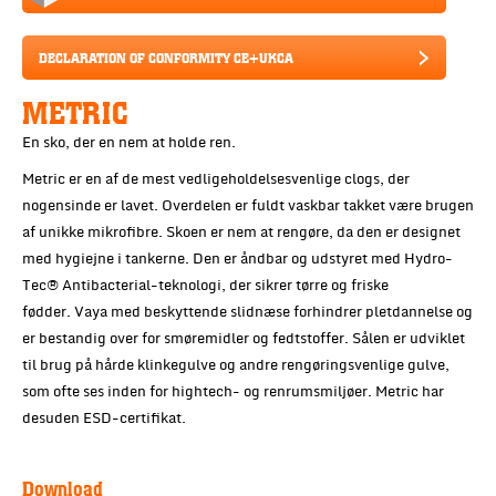
DECLARATION OF CONFORMITY CE+UKCA
METRIC
En sko, der en nem at holde ren.
Metric er en af de mest vedligeholdelsesvenlige clogs, der
nogensinde er lavet. Overdelen er fuldt vaskbar takket være brugen
af unikke mikrofibre. Skoen er nem at rengøre, da den er designet
med hygiejne i tankerne. Den er åndbar og udstyret med Hydro-
Tec® Antibacterial-teknologi, der sikrer tørre og friske
fødder. Vaya med beskyttende slidnæse forhindrer pletdannelse og
er bestandig over for smøremidler og fedtstoffer. Sålen er udviklet
til brug på hårde klinkegulve og andre rengøringsvenlige gulve,
som ofte ses inden for hightech- og renrumsmiljøer. Metric har
desuden ESD-certifikat.
Download