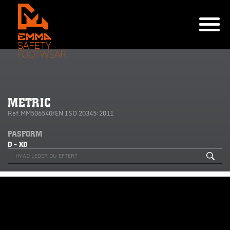
METRIC
Ref.MM506540/EN ISO 20345:2011
PASFORM
D - XD