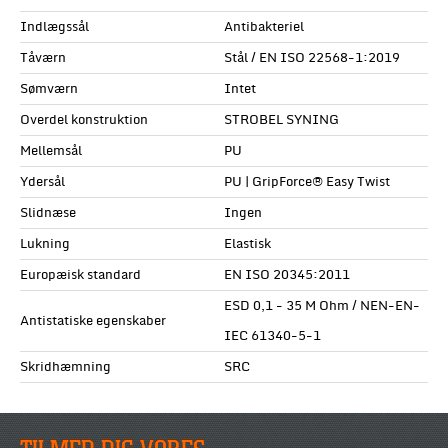
Indlægssål
Antibakteriel
Tåværn
Stål / EN ISO 22568-1:2019
Sømværn
Intet
Overdel konstruktion
STROBEL SYNING
Mellemsål
PU
Ydersål
PU | GripForce® Easy Twist
Slidnæse
Ingen
Lukning
Elastisk
Europæisk standard
EN ISO 20345:2011
ESD 0,1 - 35 M Ohm / NEN-EN-
Antistatiske egenskaber
IEC 61340-5-1
Skridhæmning
SRC