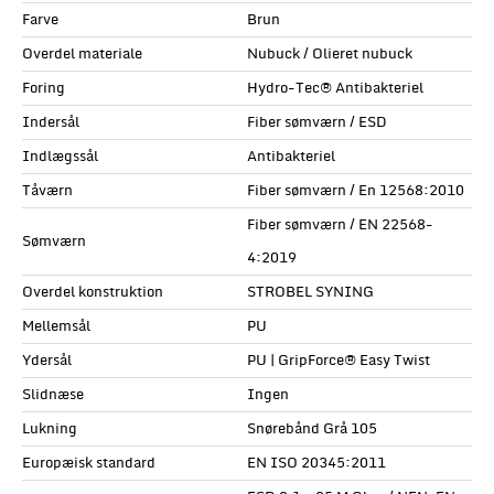
Farve
Brun
Overdel materiale
Nubuck / Olieret nubuck
Foring
Hydro-Tec® Antibakteriel
Indersål
Fiber sømværn / ESD
Indlægssål
Antibakteriel
Tåværn
Fiber sømværn / En 12568:2010
Fiber sømværn / EN 22568-
Sømværn
4:2019
Overdel konstruktion
STROBEL SYNING
Mellemsål
PU
Ydersål
PU | GripForce® Easy Twist
Slidnæse
Ingen
Lukning
Snørebånd Grå 105
Europæisk standard
EN ISO 20345:2011