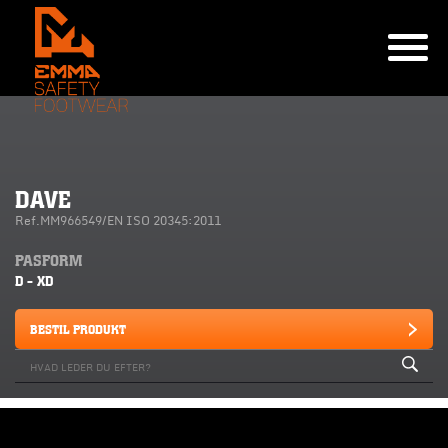
DAVE
Ref.MM966549/EN ISO 20345:2011
PASFORM
D - XD
BESTIL PRODUKT