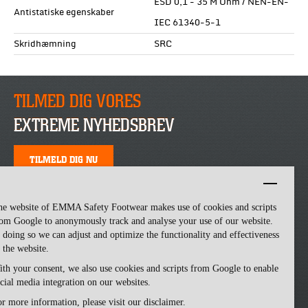
ESD 0,1 - 35 M Ohm / NEN-EN-
Antistatiske egenskaber
IEC 61340-5-1
Skridhæmning
SRC
TILMED DIG VORES
EXTREME NYHEDSBREV
TILMELD DIG NU
he website of EMMA Safety Footwear makes use of cookies and scripts
om Google to anonymously track and analyse your use of our website.
 doing so we can adjust and optimize the functionality and effectiveness
 the website.
th your consent, we also use cookies and scripts from Google to enable
cial media integration on our websites.
Emma Safety Footwear -
made by ivengi
r more information, please visit our disclaimer.