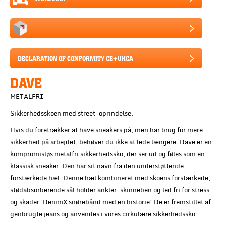
DECLARATION OF CONFORMITY CE+UKCA
DAVE
METALFRI
Sikkerhedsskoen med street-oprindelse.
Hvis du foretrækker at have sneakers på, men har brug for mere
sikkerhed på arbejdet, behøver du ikke at lede længere. Dave er en
kompromisløs metalfri sikkerhedssko, der ser ud og føles som en
klassisk sneaker. Den har sit navn fra den understøttende,
forstærkede hæl. Denne hæl kombineret med skoens forstærkede,
stødabsorberende sål holder ankler, skinneben og led fri for stress
og skader. DenimX snørebånd med en historie! De er fremstillet af
genbrugte jeans og anvendes i vores cirkulære sikkerhedssko.