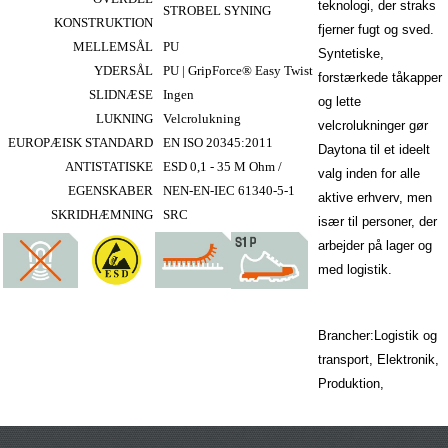
teknologi, der straks
STROBEL SYNING
KONSTRUKTION
fjerner fugt og sved.
MELLEMSÅL
PU
Syntetiske,
YDERSÅL
PU | GripForce® Easy Twist
forstærkede tåkapper
SLIDNÆSE
Ingen
og lette
LUKNING
Velcrolukning
velcrolukninger gør
EUROPÆISK STANDARD
EN ISO 20345:2011
Daytona til et ideelt
ANTISTATISKE
ESD 0,1 - 35 M Ohm /
valg inden for alle
EGENSKABER
NEN-EN-IEC 61340-5-1
aktive erhverv, men
SKRIDHÆMNING
SRC
især til personer, der
arbejder på lager og
med logistik.
Brancher:Logistik og
transport, Elektronik,
Produktion,