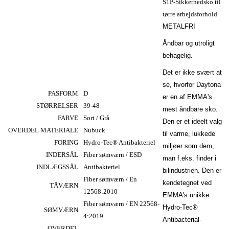
S1P-Sikkerhedsko til
tørre arbejdsforhold
METALFRI
Åndbar og utroligt
behagelig.
MM787547
Det er ikke svært at
MM788567
se, hvorfor Daytona
PASFORM
D
er en af EMMA's
STØRRELSER
39-48
mest åndbare sko.
FARVE
Sort / Grå
Den er et ideelt valg
OVERDEL MATERIALE
Nubuck
til varme, lukkede
FORING
Hydro-Tec® Antibakteriel
miljøer som dem,
INDERSÅL
Fiber sømværn / ESD
man f.eks. finder i
INDLÆGSSÅL
Antibakteriel
bilindustrien. Den er
Fiber sømværn / En
kendetegnet ved
TÅVÆRN
12568:2010
EMMA's unikke
Fiber sømværn / EN 22568-
Hydro-Tec®
SØMVÆRN
4:2019
Antibacterial-
OVERDEL