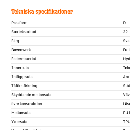
Tekniska specifikationer
Passform
D -
Storleksutbud
39-
Färg
Sva
Bovenwerk
Ful
Fodermaterial
Hyd
Innersula
Ick
Inläggssula
Ant
Tåförstärkning
Stå
Skyddande mellansula
Väv
övre konstruktion
Läs
Mellansula
PU 
Yttersula
TP