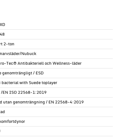
 XD
48
rt 2-ton
lnarvsläder/Nubuck
ro-Tec® Antibakteriell och Wellness-läder
e genomträngligt / ESD
i bacterial with Suede toplayer
l /EN ISO 22568-1:2019
d utan genomträngning / EN 22568-4:2019
tad
komfortdynor
U