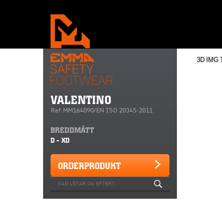
3D
IMG
VALENTINO
Ref.MM164090/EN ISO 20345:2011
BREDDMÅTT
D - XD
ORDERPRODUKT