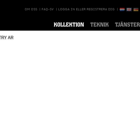
OM OSS
|
FAQ-SV
|
LOGGA IN ELLER REGISTRERA DIG
|
KOLLEKTION
TEKNIK
TJÄNSTER
TRY
AR