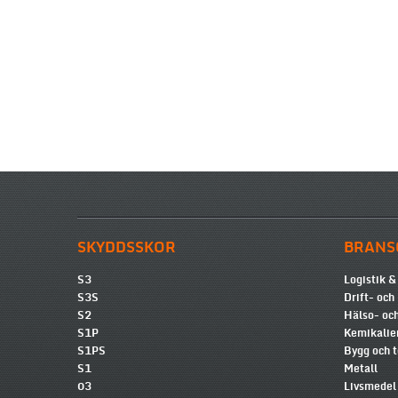
SKYDDSSKOR
BRANS
S3
Logistik &
S3S
Drift- och
S2
Hälso- och
S1P
Kemikalie
S1PS
Bygg och 
S1
Metall
03
Livsmedel