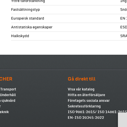
Yttre tåförstärkning
Ing
Fastsättningstyp
Snö
Europeisk standard
EN 
Antistatiska egenskaper
ESD
Halkskydd
SR
CHER
Gå direkt till
 Transport
Visa vår katalog
 Underhåll
Hitta en återförsäljare
 sjukvård
Företagets sociala ansvar
r
Sekretessförklaring
teknik
ISO 9001:2015/ ISO 14001:2015
EN-ISO 20345:2022