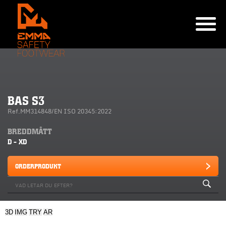
BAS S3
Ref.MM314848/EN ISO 20345:2022
BREDDMÅTT
D - XD
ORDERPRODUKT
3D
IMG
TRY
AR