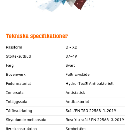
Tekniska specifikationer
Passform
D - XD
Storleksutbud
37-49
Färg
Svart
Bovenwerk
Fullnarvsläder
Fodermaterial
Hydro-Tec® Antibakteriell
Innersula
Antistatisk
Inläggssula
Antibakteriel
Tåförstärkning
Stål /EN ISO 22568-1:2019
Skyddande mellansula
Rostfritt stål / EN 22568-3:2019
övre konstruktion
Strobelsöm