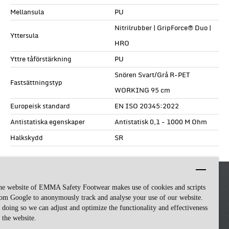
Mellansula
PU
Nitrilrubber | GripForce® Duo |
Yttersula
HRO
Yttre tåförstärkning
PU
Snören Svart/Grå R-PET
Fastsättningstyp
WORKING 95 cm
Europeisk standard
EN ISO 20345:2022
Antistatiska egenskaper
Antistatisk 0,1 - 1000 M Ohm
Halkskydd
SR
he website of EMMA Safety Footwear makes use of cookies and scripts
om Google to anonymously track and analyse your use of our website.
 doing so we can adjust and optimize the functionality and effectiveness
 the website.