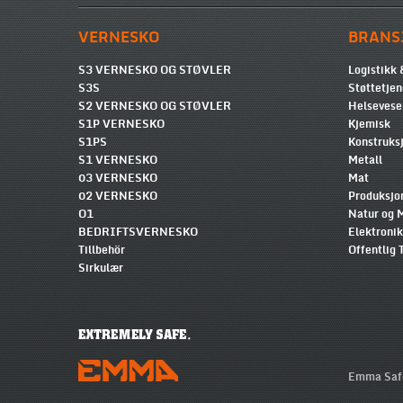
VERNESKO
BRANS
S3 VERNESKO OG STØVLER
Logistikk 
S3S
Støttetjen
S2 VERNESKO OG STØVLER
Helsevese
S1P VERNESKO
Kjemisk
S1PS
Konstruksj
S1 VERNESKO
Metall
03 VERNESKO
Mat
02 VERNESKO
Produksjo
O1
Natur og M
BEDRIFTSVERNESKO
Elektroni
Tillbehör
Offentlig 
Sirkulær
Emma Safe