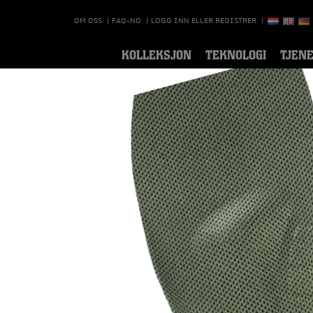
OM OSS
|
FAQ-NO
|
LOGG INN ELLER REGISTRER
|
KOLLEKSJON
TEKNOLOGI
TJEN