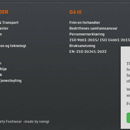
JER
Gå til
& Transport
Finn en forhandler
ester
Bedriftenes samfunnsansvar
n
Personvernerklæring
ISO 9001:2015/ ISO 14001:2015
on og teknologi
Bruksanvisning
EN-ISO 20345:2022
n
T
iljø
fr
kk
In
Tjenesteyting
of
Wi
so
Fo
ty Footwear -
made by ivengi