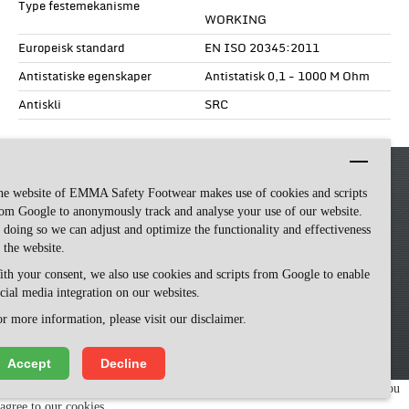
Type festemekanisme
WORKING
Europeisk standard
EN ISO 20345:2011
Antistatiske egenskaper
Antistatisk 0,1 - 1000 M Ohm
Antiskli
SRC
he website of EMMA Safety Footwear makes use of cookies and scripts
om Google to anonymously track and analyse your use of our website.
 doing so we can adjust and optimize the functionality and effectiveness
 the website.
th your consent, we also use cookies and scripts from Google to enable
cial media integration on our websites.
Emma Safety Footwear -
made by ivengi
r more information, please visit our disclaimer.
Accept
Decline
We use cookies to make our website easy to use. Please visit our website, you
agree to our cookies.