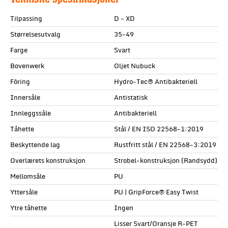
Tilpassing
D - XD
Størrelsesutvalg
35-49
Farge
Svart
Bovenwerk
Oljet Nubuck
Fôring
Hydro-Tec® Antibakteriell
Innersåle
Antistatisk
Innleggssåle
Antibakteriell
Tåhette
Stål / EN ISO 22568-1:2019
Beskyttende lag
Rustfritt stål / EN 22568-3:2019
Overlærets konstruksjon
Strobel-konstruksjon (Randsydd)
Mellomsåle
PU
Yttersåle
PU | GripForce® Easy Twist
Ytre tåhette
Ingen
Lisser Svart/Oransje R-PET