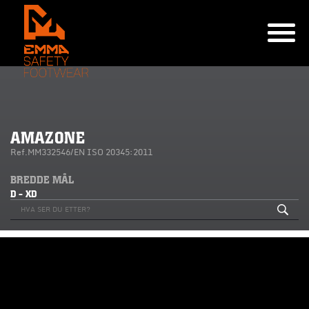
AMAZONE
Ref.MM332546/EN ISO 20345:2011
BREDDE MÅL
D - XD