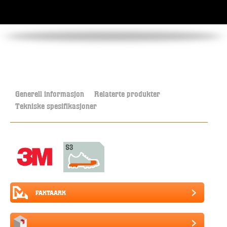
Generell informasjon
Relaterte produkter
Tekniske spesifikasjoner
FAKTAARK