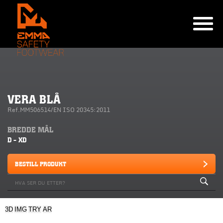
VERA BLÅ
Ref.MM506514/EN ISO 20345:2011
BREDDE MÅL
D - XD
BESTILL PRODUKT
3D
IMG
TRY
AR