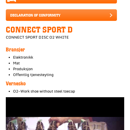
DECLARATION OF CONFORMITY
CONNECT SPORT D
CONNECT SPORT DISC O2 WHITE
Bransjer
Elektronikk
Mat
Produksjon
Offentlig tjenesteyting
Vernesko
O2-Work shoe without steel toecap