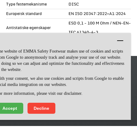
Type festemekanisme
DISC
Europeisk standard
EN ISO 20347:2022+A1:2024
ESD 0,1 - 100 M Ohm / NEN-EN-
Antistatiske egenskaper
IEC 61340-4-3
Antiskli
SR
he website of EMMA Safety Footwear makes use of cookies and scripts
om Google to anonymously track and analyse your use of our website.
 doing so we can adjust and optimize the functionality and effectiveness
 the website.
th your consent, we also use cookies and scripts from Google to enable
cial media integration on our websites.
r more information, please visit our disclaimer.
Accept
Decline
Emma Safety Footwear -
made by ivengi
We use cookies to make our website easy to use. Please visit our website, you