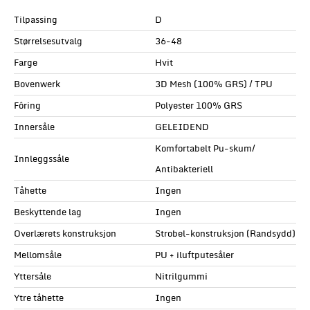
Tilpassing
D
Størrelsesutvalg
36-48
Farge
Hvit
Bovenwerk
3D Mesh (100% GRS) / TPU
Fôring
Polyester 100% GRS
Innersåle
GELEIDEND
Komfortabelt Pu-skum/
Innleggssåle
Antibakteriell
Tåhette
Ingen
Beskyttende lag
Ingen
Overlærets konstruksjon
Strobel-konstruksjon (Randsydd)
Mellomsåle
PU + iluftputesåler
Yttersåle
Nitrilgummi
Ytre tåhette
Ingen