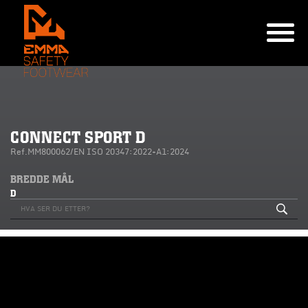
CONNECT SPORT D
Ref.MM800062/EN ISO 20347:2022+A1:2024
BREDDE MÅL
D