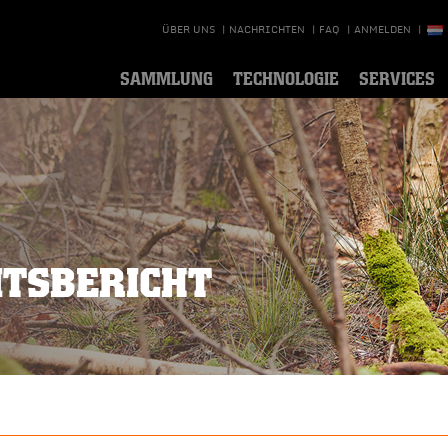
ÜBER UNS
|
NACHRICHTEN
|
FAQ
|
ANMELDEN
|
SAMMLUNG
TECHNOLOGIE
SERVICES
ITSBERICHT