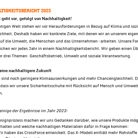
TIGKEITSBERICHT 2023
t geht vor, gefolgt von Nachhaltigkeit!
utigen Welt stehen wir vor Herausforderungen in Bezug auf Klima und sozi
chheit. Deshalb haben wir konkrete Ziele, mit denen wir an unserem eige
auf die Umwelt, die Menschen und das Unternehmen – arbeiten. Unsere For
lichen wir jedes Jahr in einem Nachhaltigkeitsbericht. Wir geben einen Üb
r drei Themen: Geschäftsbetrieb, Umwelt und soziale Verantwortung.
n eine nachhaltigere Zukunft
l sind noch geringere Klimaauswirkungen und mehr Chancengleichheit. D
 dass wir unsere Sicherheitsschuhe mit Rücksicht auf Mensch und Umwel
n.
 einige der Ergebnisse im Jahr 2023:
signprozess machen wir uns Gedanken darüber, wie unsere Produkte mög
 halten und welche nachhaltigen Materialien dafür in Frage kommen:
ir haben das CrossForce entwickelt. Das X-Modell enthält mehr Rohstoffe