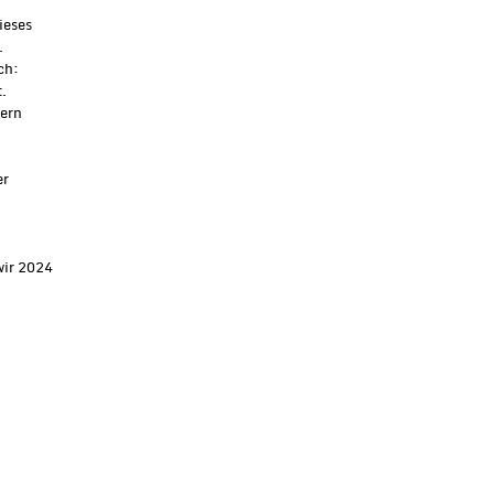
ieses
.
ch:
t.
nern
er
wir 2024