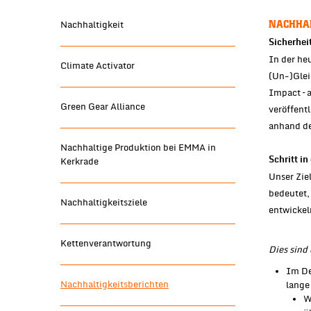
Nachhaltigkeit
NACHHAL
Sicherhei
In der he
Climate Activator
(Un-)Glei
Impact – 
Green Gear Alliance
veröffent
anhand de
Nachhaltige Produktion bei EMMA in
Kerkrade
Schritt i
Unser Zie
bedeutet,
Nachhaltigkeitsziele
entwickel
Kettenverantwortung
Dies sind
Im De
Nachhaltigkeitsberichten
lange
W