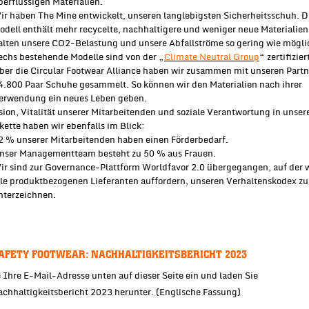
berflüssigen Materialien.
ir haben The Mine entwickelt, unseren langlebigsten Sicherheitsschuh. D
odell enthält mehr recycelte, nachhaltigere und weniger neue Materialien
alten unsere CO2-Belastung und unsere Abfallströme so gering wie mögli
echs bestehende Modelle sind von der „
Climate Neutral Group
“ zertifizier
ber die Circular Footwear Alliance haben wir zusammen mit unseren Part
4.800 Paar Schuhe gesammelt. So können wir den Materialien nach ihrer
erwendung ein neues Leben geben.
sion, Vitalität unserer Mitarbeitenden und soziale Verantwortung in unser
kette haben wir ebenfalls im Blick:
2 % unserer Mitarbeitenden haben einen Förderbedarf.
nser Managementteam besteht zu 50 % aus Frauen.
ir sind zur Governance-Plattform Worldfavor 2.0 übergegangen, auf der 
lle produktbezogenen Lieferanten auffordern, unseren Verhaltenskodex zu
nterzeichnen.
FETY FOOTWEAR: NACHHALTIGKEITSBERICHT 2023
 Ihre E-Mail-Adresse unten auf dieser Seite ein und laden Sie
hhaltigkeitsbericht 2023 herunter. (Englische Fassung)