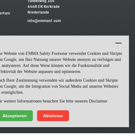
Tunnelweg 104
6468 EK Kerkrade
Niederlande
mertum
info@emmasf.com
Firmeninformationen
Emma Safety Footwear BV
Umsatzsteuer-Identifikationsnummer (USt-
ie Website von EMMA Safety Footwear verwendet Cookies und Skripte
IdNr.): NL852463509B01
on Google, um Ihre Nutzung unserer Website anonym zu verfolgen und
Handelsregister-Nummer: 57162581
 analysieren. Auf diese Weise können wir die Funktionalität und
fektivität der Website anpassen und optimieren.
ach Ihrer Zustimmung verwenden wir außerdem Cookies und Skripte
n Google, um die Integration von Social Media auf unseren Websites
u ermöglichen.
r weitere Informationen besuchen Sie bitte unseren Disclaimer.
Akzeptieren
Ablehnen