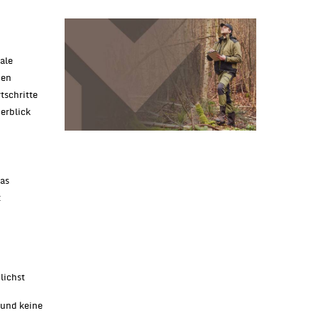
ale
nen
tschritte
erblick
as
t
lichst
 und keine