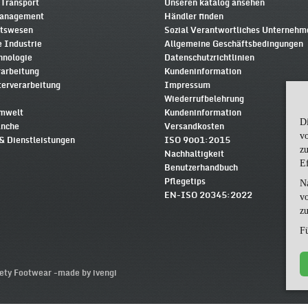
 Transport
Unseren katalog ansehen
Management
Händler finden
itswesen
Sozial Verantwortliches Unterneh
 Industrie
Allgemeine Geschäftsbedingungen
hnologie
Datenschutzrichtlinien
rarbeitung
Kundeninformation
terverarbeitung
Impressum
Wiederrufbelehrung
Umwelt
Kundeninformation
D
anche
Versandkosten
v
& Dienstleistungen
ISO 9001:2015
zu
Nachhaltigkeit
Ef
Benutzerhandbuch
Pflegetips
N
EN-ISO 20345:2022
vo
z
Fü
ty Footwear -
made by ivengi