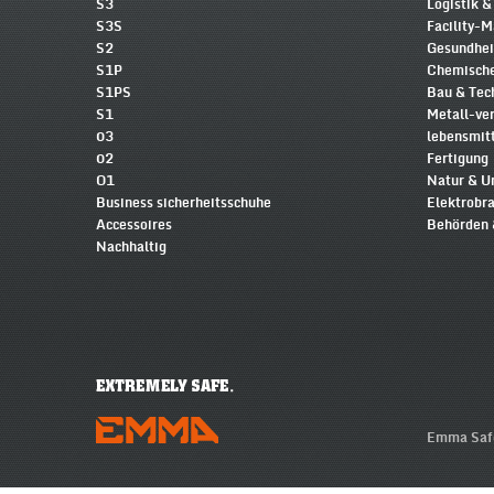
S3
Logistik &
S3S
Facility-
S2
Gesundhe
S1P
Chemische
S1PS
Bau & Tec
S1
Metall-ve
03
lebensmit
02
Fertigung
O1
Natur & 
Business sicherheitsschuhe
Elektrobr
Accessoires
Behörden 
Nachhaltig
Emma Safe