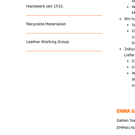
ü
Handwerk seit 1931
W
M
Wir h
Recycelte Materialien
S
Ü
1
Leather Working Group
V
Inklu
Liefer
5
U
W
a
u
EMMA SA
Geben Sie
EMMAs Nac