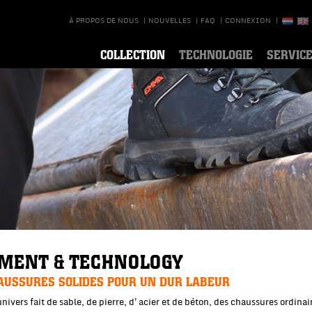
À PROPOS DE NOUS
|
NOUVELLES
|
FAQ
|
CONNEXION
|
COLLECTION
TECHNOLOGIE
SERVIC
IMENT & TECHNOLOGY
AUSSURES SOLIDES POUR UN DUR LABEUR
nivers fait de sable, de pierre, d'acier et de béton, des chaussures ordina