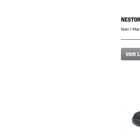
NESTO
Noir / Ma
VOIR 