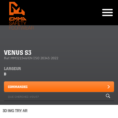
VENUS S3
Ref.MM321546/EN ISO 20345:2022
LARGEUR
D
COMMANDEZ
3D
IMG
TRY
AR