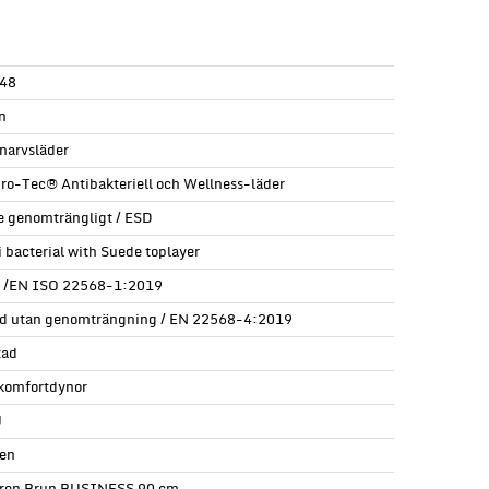
48
n
lnarvsläder
ro-Tec® Antibakteriell och Wellness-läder
e genomträngligt / ESD
i bacterial with Suede toplayer
l /EN ISO 22568-1:2019
d utan genomträngning / EN 22568-4:2019
tad
komfortdynor
U
en