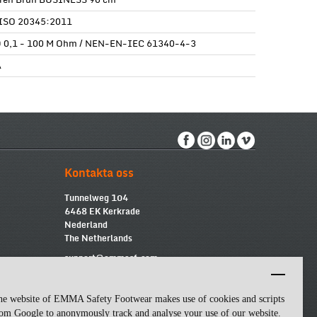
ren Brun BUSINESS 90 cm
ISO 20345:2011
 0,1 - 100 M Ohm / NEN-EN-IEC 61340-4-3
A
Kontakta oss
Tunnelweg 104
6468 EK Kerkrade
Nederland
The Netherlands
support@emmasf.com
he website of EMMA Safety Footwear makes use of cookies and scripts
om Google to anonymously track and analyse your use of our website.