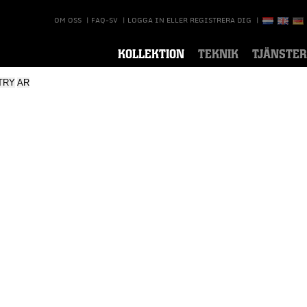
OM OSS
|
FAQ-SV
|
LOGGA IN ELLER REGISTRERA DIG
|
KOLLEKTION
TEKNIK
TJÄNSTER
TRY
AR