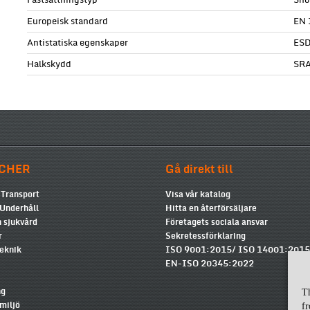
Fastsättningstyp
Snö
Europeisk standard
EN 
Antistatiska egenskaper
ESD
Halkskydd
SR
CHER
Gå direkt till
 Transport
Visa vår katalog
 Underhåll
Hitta en återförsäljare
 sjukvård
Företagets sociala ansvar
r
Sekretessförklaring
teknik
ISO 9001:2015/ ISO 14001:2015
EN-ISO 20345:2022
ng
T
miljö
fr