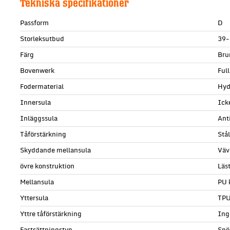
Tekniska specifikationer
Passform
D
Storleksutbud
39-
Färg
Bru
Bovenwerk
Ful
Fodermaterial
Hyd
Innersula
Ick
Inläggssula
Ant
Tåförstärkning
Stå
Skyddande mellansula
Väv
övre konstruktion
Läs
Mellansula
PU 
Yttersula
TP
Yttre tåförstärkning
Ing