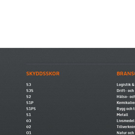
SKYDDSSKOR
BRANS
S3
Logistik &
S3S
Drift- och
S2
Hälso- och
S1P
Kemikalie
S1PS
Bygg och 
S1
Metall
03
Livsmedel
02
Tillverkni
O1
Natur och 