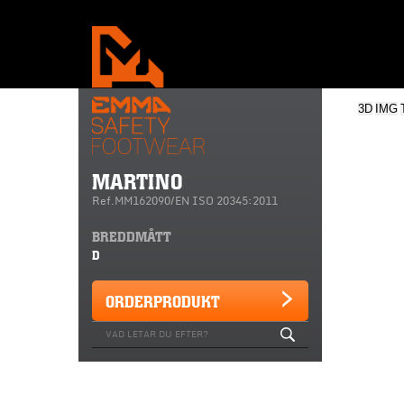
3D
IMG
MARTINO
Ref.MM162090/EN ISO 20345:2011
BREDDMÅTT
D
ORDERPRODUKT