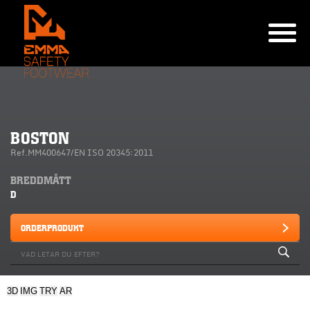
BOSTON
Ref.MM400647/EN ISO 20345:2011
BREDDMÅTT
D
ORDERPRODUKT
3D
IMG
TRY
AR