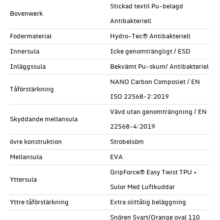
Stickad textil Pu-belagd
Bovenwerk
Antibakteriell
Fodermaterial
Hydro-Tec® Antibakteriell
Innersula
Icke genomträngligt / ESD
Inläggssula
Bekvämt Pu-skum/ Antibakteriel
NANO Carbon Composiet / EN
Tåförstärkning
ISO 22568-2:2019
Vävd utan genomträngning / EN
Skyddande mellansula
22568-4:2019
övre konstruktion
Strobelsöm
Mellansula
EVA
GripForce® Easy Twist TPU +
Yttersula
Sulor Med Luftkuddar
Yttre tåförstärkning
Extra slittålig beläggning
Snören Svart/Orange oval 110