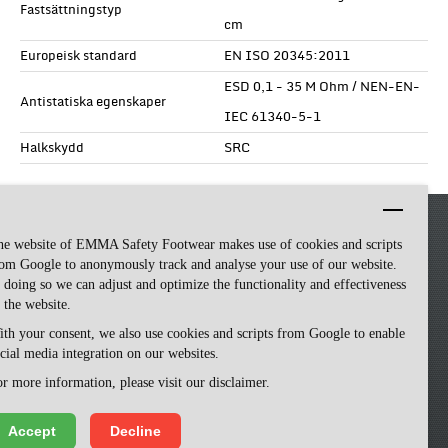
Fastsättningstyp
cm
Europeisk standard
EN ISO 20345:2011
ESD 0,1 - 35 M Ohm / NEN-EN-
Antistatiska egenskaper
IEC 61340-5-1
Halkskydd
SRC
he website of EMMA Safety Footwear makes use of cookies and scripts
om Google to anonymously track and analyse your use of our website.
 doing so we can adjust and optimize the functionality and effectiveness
 the website.
th your consent, we also use cookies and scripts from Google to enable
cial media integration on our websites.
Emma Safety Footwear -
made by ivengi
r more information, please visit our disclaimer.
Accept
Decline