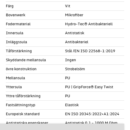
Färg
Vit
Bovenwerk
Mikrofiber
Fodermaterial
Hydro-Tec® Antibakteriell
Innersula
Antistatisk
Inläggssula
Antibakteriel
Tåförstärkning
Stål /EN ISO 22568-1:2019
Skyddande mellansula
Ingen
övre konstruktion
Strobelsöm
Mellansula
PU
Yttersula
PU | GripForce® Easy Twist
Yttre tåförstärkning
PU
Fastsättningstyp
Elastisk
Europeisk standard
EN ISO 20345:2022+A1:2024
Antistatiska egenskaper
Antistatisk 0,1 - 1000 M Ohm