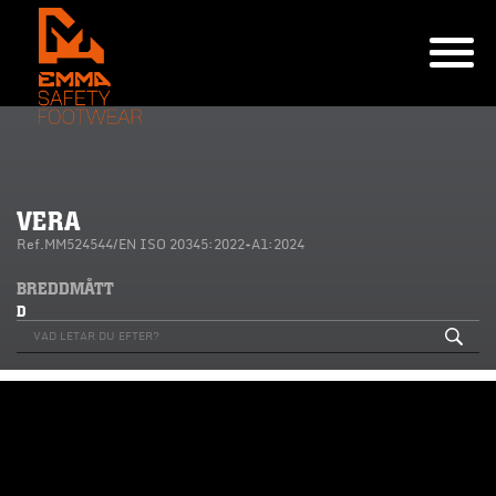
VERA
Ref.MM524544/EN ISO 20345:2022+A1:2024
BREDDMÅTT
D