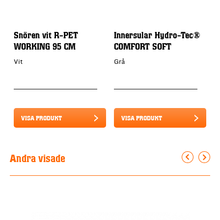
Snören vit R-PET
Innersular Hydro-Tec®
H
WORKING 95 CM
COMFORT SOFT
S
W
Vit
Grå
S
VISA PRODUKT
VISA PRODUKT
Andra visade