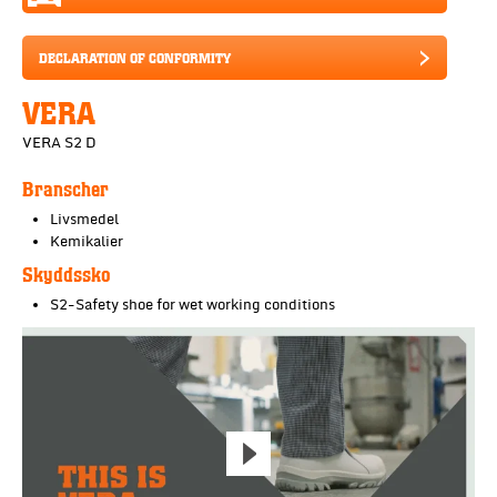
DECLARATION OF CONFORMITY
VERA
VERA S2 D
Branscher
Livsmedel
Kemikalier
Skyddssko
S2-Safety shoe for wet working conditions