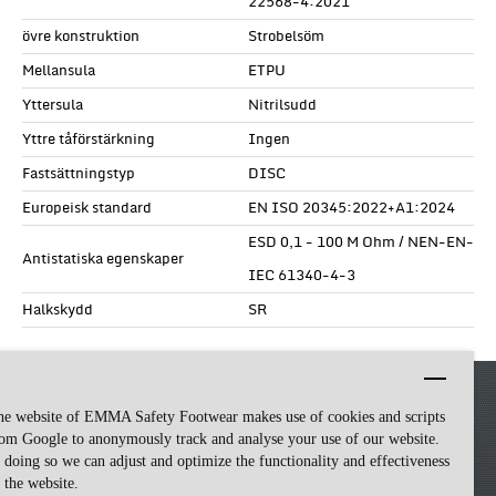
22568-4:2021
övre konstruktion
Strobelsöm
Mellansula
ETPU
Yttersula
Nitrilsudd
Yttre tåförstärkning
Ingen
Fastsättningstyp
DISC
Europeisk standard
EN ISO 20345:2022+A1:2024
ESD 0,1 - 100 M Ohm / NEN-EN-
Antistatiska egenskaper
IEC 61340-4-3
Halkskydd
SR
he website of EMMA Safety Footwear makes use of cookies and scripts
om Google to anonymously track and analyse your use of our website.
 doing so we can adjust and optimize the functionality and effectiveness
 the website.