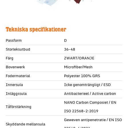
Tekniska specifikationer
Passform
D
Storleksutbud
36-48
Färg
ZWART/ORANJE
Bovenwerk
Microfiber/Mesh
Fodermaterial
Polyester 100% GRS
Innersula
Icke genomträngligt / ESD
Inläggssula
Antibacterieel / Active carbon
NANO Carbon Composiet / EN
Tåförstärkning
ISO 22568-2:2019
Geweven antipenetratie / EN ISO
Skyddande mellansula