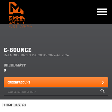
E-BOUNCE
Ref.MM800102/EN ISO 20345:2022+A1:2024
BREDDMÅTT
D
ORDERPRODUKT
3D
IMG
TRY
AR