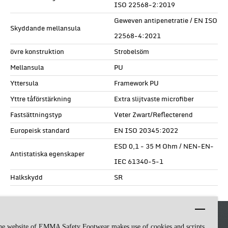
ISO 22568-2:2019
Geweven antipenetratie / EN ISO
Skyddande mellansula
22568-4:2021
övre konstruktion
Strobelsöm
Mellansula
PU
Yttersula
Framework PU
Yttre tåförstärkning
Extra slijtvaste microfiber
Fastsättningstyp
Veter Zwart/Reflecterend
Europeisk standard
EN ISO 20345:2022
ESD 0,1 - 35 M Ohm / NEN-EN-
Antistatiska egenskaper
IEC 61340-5-1
Halkskydd
SR
he website of EMMA Safety Footwear makes use of cookies and scripts