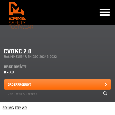
EVOKE 2.0
Ref.MM815547/EN ISO 20345:2022
BREDDMÅTT
D - XD
ORDERPRODUKT
3D
IMG
TRY
AR