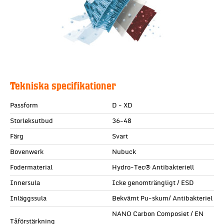
Tekniska specifikationer
Passform
D - XD
Storleksutbud
36-48
Färg
Svart
Bovenwerk
Nubuck
Fodermaterial
Hydro-Tec® Antibakteriell
Innersula
Icke genomträngligt / ESD
Inläggssula
Bekvämt Pu-skum/ Antibakteriel
NANO Carbon Composiet / EN
Tåförstärkning