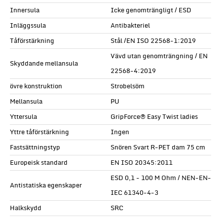
Innersula
Icke genomträngligt / ESD
Inläggssula
Antibakteriel
Tåförstärkning
Stål /EN ISO 22568-1:2019
Vävd utan genomträngning / EN
Skyddande mellansula
22568-4:2019
övre konstruktion
Strobelsöm
Mellansula
PU
Yttersula
GripForce® Easy Twist ladies
Yttre tåförstärkning
Ingen
Fastsättningstyp
Snören Svart R-PET dam 75 cm
Europeisk standard
EN ISO 20345:2011
ESD 0,1 - 100 M Ohm / NEN-EN-
Antistatiska egenskaper
IEC 61340-4-3
Halkskydd
SRC