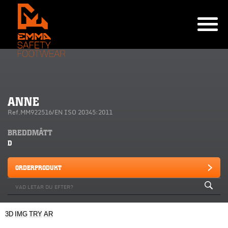
ANNE
Ref.MM922516/EN ISO 20345:2011
BREDDMÅTT
D
ORDERPRODUKT
3D
IMG
TRY
AR