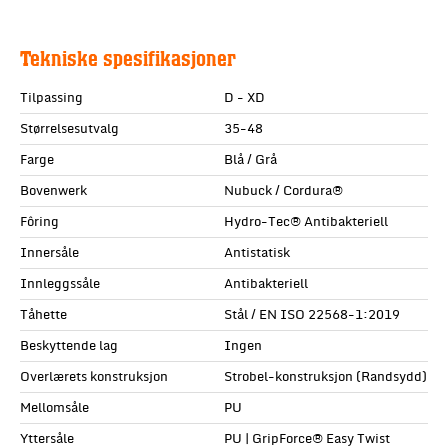
Tekniske spesifikasjoner
Tilpassing
D - XD
Størrelsesutvalg
35-48
Farge
Blå / Grå
Bovenwerk
Nubuck / Cordura®
Fôring
Hydro-Tec® Antibakteriell
Innersåle
Antistatisk
Innleggssåle
Antibakteriell
Tåhette
Stål / EN ISO 22568-1:2019
Beskyttende lag
Ingen
Overlærets konstruksjon
Strobel-konstruksjon (Randsydd)
Mellomsåle
PU
Yttersåle
PU | GripForce® Easy Twist