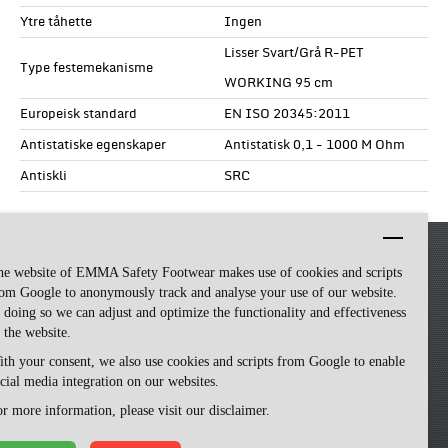
Ytre tåhette
Ingen
Lisser Svart/Grå R-PET
Type festemekanisme
WORKING 95 cm
Europeisk standard
EN ISO 20345:2011
Antistatiske egenskaper
Antistatisk 0,1 - 1000 M Ohm
Antiskli
SRC
he website of EMMA Safety Footwear makes use of cookies and scripts
om Google to anonymously track and analyse your use of our website.
 doing so we can adjust and optimize the functionality and effectiveness
 the website.
th your consent, we also use cookies and scripts from Google to enable
cial media integration on our websites.
Emma Safety Footwear -
made by ivengi
r more information, please visit our disclaimer.