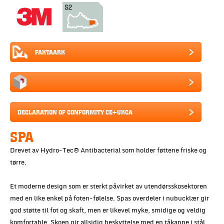
FAKTAARK
DECLARATION OF CONFORMITY CE+UKCA
SPA
Drevet av Hydro-Tec® Antibacterial som holder føttene friske og
tørre.
Et moderne design som er sterkt påvirket av utendørsskosektoren
med en like enkel på foten-følelse. Spas overdeler i nubucklær gir
god støtte til fot og skaft, men er likevel myke, smidige og veldig
komfortable. Skoen gir allsidig beskyttelse med en tåkappe i stål.