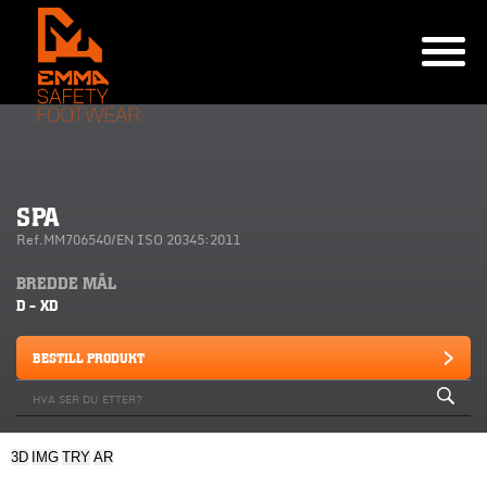
SPA
Ref.MM706540/EN ISO 20345:2011
BREDDE MÅL
D - XD
BESTILL PRODUKT
3D
IMG
TRY
AR