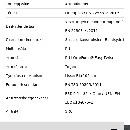
Innleggssåle
Antibakteriell
Tåhette
Fiberglass / EN 22568-2:2019
Vevd, ingen gjennomtrengning /
Beskyttende lag
EN 22568-4:2019
Overlærets konstruksjon
Strobel-konstruksjon (Randsydd)
Mellomsåle
PU
Yttersåle
PU | GripForce® Easy Twist
Ytre tåhette
Ingen
Type festemekanisme
Lisser Blå 105 cm
Europeisk standard
EN ISO 20345:2011
ESD 0,1 - 35 M Ohm / NEN-EN-
Antistatiske egenskaper
IEC 61340-5-1
Antiskli
SRC