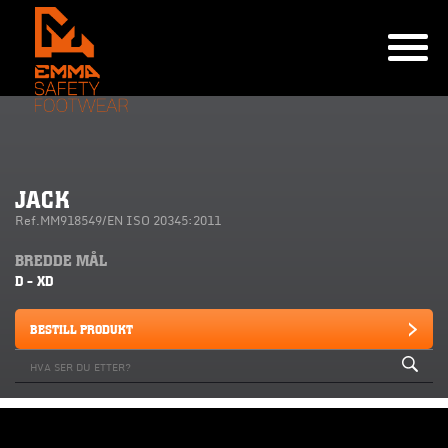
JACK
Ref.MM918549/EN ISO 20345:2011
BREDDE MÅL
D - XD
BESTILL PRODUKT