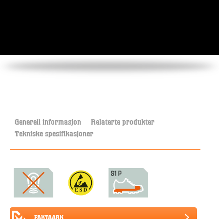
Generell informasjon
Relaterte produkter
Tekniske spesifikasjoner
FAKTAARK