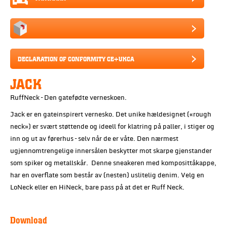
DECLARATION OF CONFORMITY CE+UKCA
JACK
RuffNeck – Den gatefødte verneskoen.
Jack er en gateinspirert vernesko. Det unike hældesignet («rough
neck») er svært støttende og ideell for klatring på paller, i stiger og
inn og ut av førerhus – selv når de er våte. Den nærmest
ugjennomtrengelige innersålen beskytter mot skarpe gjenstander
som spiker og metallskår. Denne sneakeren med komposittåkappe,
har en overflate som består av (nesten) uslitelig denim. Velg en
LoNeck eller en HiNeck, bare pass på at det er Ruff Neck.
Download