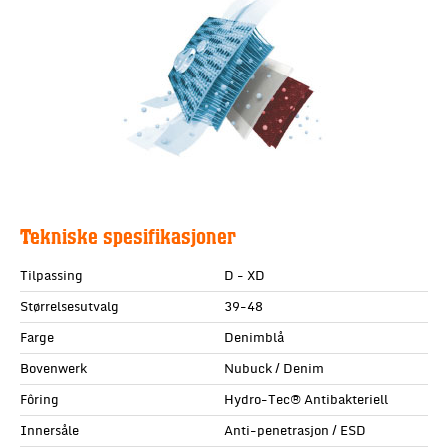
Tekniske spesifikasjoner
Tilpassing
D - XD
Størrelsesutvalg
39-48
Farge
Denimblå
Bovenwerk
Nubuck / Denim
Fôring
Hydro-Tec® Antibakteriell
Innersåle
Anti-penetrasjon / ESD