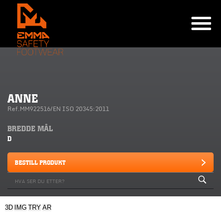
ANNE
Ref.MM922516/EN ISO 20345:2011
BREDDE MÅL
D
BESTILL PRODUKT
3D
IMG
TRY
AR