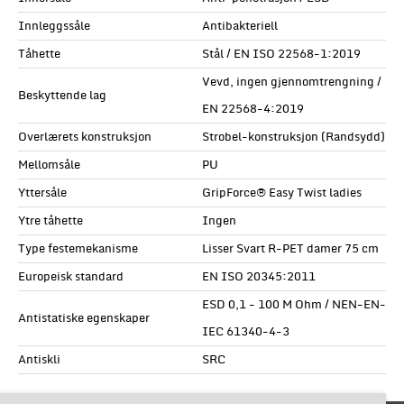
Innleggssåle
Antibakteriell
Tåhette
Stål / EN ISO 22568-1:2019
Vevd, ingen gjennomtrengning /
Beskyttende lag
EN 22568-4:2019
Overlærets konstruksjon
Strobel-konstruksjon (Randsydd)
Mellomsåle
PU
Yttersåle
GripForce® Easy Twist ladies
Ytre tåhette
Ingen
Type festemekanisme
Lisser Svart R-PET damer 75 cm
Europeisk standard
EN ISO 20345:2011
ESD 0,1 - 100 M Ohm / NEN-EN-
Antistatiske egenskaper
IEC 61340-4-3
Antiskli
SRC