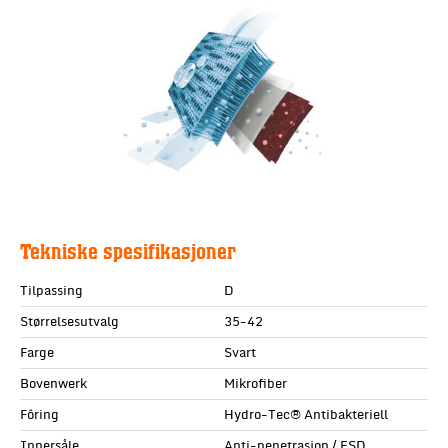
Tekniske spesifikasjoner
Tilpassing
D
Størrelsesutvalg
35-42
Farge
Svart
Bovenwerk
Mikrofiber
Fôring
Hydro-Tec® Antibakteriell
Innersåle
Anti-penetrasjon / ESD