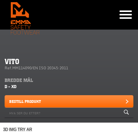
VITO
Ref.MM114090/EN ISO 20345:2011
BREDDE MÅL
D - XD
BESTILL PRODUKT
3D
IMG
TRY
AR