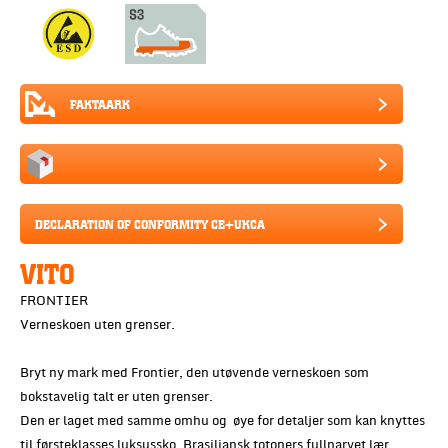
FAKTAARK
DECLARATION OF CONFORMITY CE+UKCA
VITO
FRONTIER
Verneskoen uten grenser.
Bryt ny mark med Frontier, den utøvende verneskoen som
bokstavelig talt er uten grenser.
Den er laget med samme omhu og øye for detaljer som kan knyttes
til førsteklasses luksussko. Brasiliansk totoners fullnarvet lær