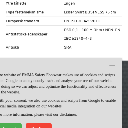
Ytre tåhette
Ingen
Type festemekanisme
Lisser Svart BUSINESS 75 cm
Europeisk standard
EN ISO 20345:2011
ESD 0,1 - 100 M Ohm / NEN-EN-
Antistatiske egenskaper
IEC 61340-4-3
Antiskli
SRA
he website of EMMA Safety Footwear makes use of cookies and scripts
om Google to anonymously track and analyse your use of our website.
 doing so we can adjust and optimize the functionality and effectiveness
 the website.
th your consent, we also use cookies and scripts from Google to enable
cial media integration on our websites.
Emma Safety Footwear -
made by ivengi
r more information, please visit our disclaimer.