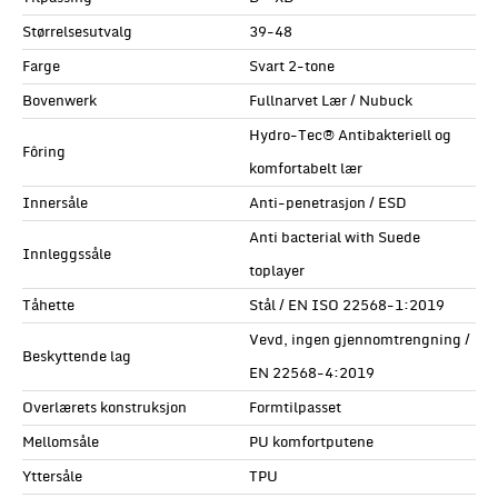
Størrelsesutvalg
39-48
Farge
Svart 2-tone
Bovenwerk
Fullnarvet Lær / Nubuck
Hydro-Tec® Antibakteriell og
Fôring
komfortabelt lær
Innersåle
Anti-penetrasjon / ESD
Anti bacterial with Suede
Innleggssåle
toplayer
Tåhette
Stål / EN ISO 22568-1:2019
Vevd, ingen gjennomtrengning /
Beskyttende lag
EN 22568-4:2019
Overlærets konstruksjon
Formtilpasset
Mellomsåle
PU komfortputene
Yttersåle
TPU