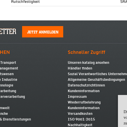
Rutschfestigkeit
SR
ETTER
JETZT ANMELDEN
HEN
Schneller Zugriff
 Transport
Unseren katalog ansehen
Management
Händler finden
itswesen
Sozial Verantwortliches Unterneh
 Industrie
Allgemeine Geschäftsbedingungen
hnologie
Datenschutzrichtlinien
rarbeitung
Kundeninformation
terverarbeitung
Impressum
Wiederrufbelehrung
Umwelt
Kundeninformation
D
anche
Versandkosten
v
& Dienstleistungen
ISO 9001:2015
zu
Nachhaltigkeit