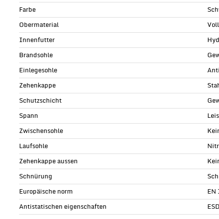
Farbe
Sch
Obermaterial
Vol
Innenfutter
Hyd
Brandsohle
Gew
Einlegesohle
Ant
Zehenkappe
Sta
Schutzschicht
Gew
Spann
Lei
Zwischensohle
Kei
Laufsohle
Nit
Zehenkappe aussen
Kei
Schnürung
Sch
Europäische norm
EN 
Antistatischen eigenschaften
ESD