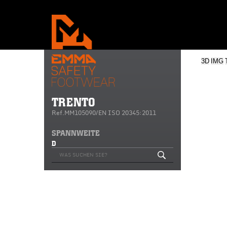
3D
IMG
TRENTO
Ref.MM105090/EN ISO 20345:2011
SPANNWEITE
D