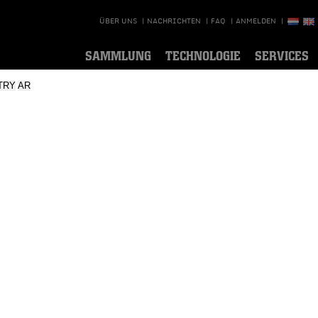
ÜBER UNS
|
NACHRICHTEN
|
FAQ
|
ANMELDEN
|
SAMMLUNG
TECHNOLOGIE
SERVICES
TRY
AR