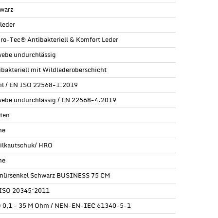
warz
lleder
ro-Tec® Antibakteriell & Komfort Leder
ebe undurchlässig
ibakteriell mit Wildlederoberschicht
hl / EN ISO 22568-1:2019
ebe undurchlässig / EN 22568-4:2019
sten
ne
rilkautschuk/ HRO
ne
nürsenkel Schwarz BUSINESS 75 CM
ISO 20345:2011
 0,1 - 35 M Ohm / NEN-EN-IEC 61340-5-1