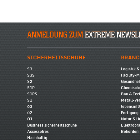
ANMELDUNG ZUM
EXTREME NEWSL
SICHERHEITSSCHUHE
BRANC
S3
Logistik &
S3S
Facility-
S2
Gesundhe
S1P
Chemische
S1PS
Bau & Tec
S1
Metall-ve
03
lebensmit
02
Fertigung
O1
Natur & 
Business sicherheitsschuhe
Elektrobr
Accessoires
Behörden 
Nachhaltig