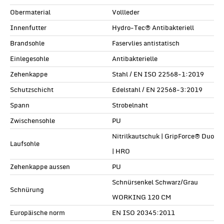
Obermaterial
Vollleder
Innenfutter
Hydro-Tec® Antibakteriell
Brandsohle
Faservlies antistatisch
Einlegesohle
Antibakterielle
Zehenkappe
Stahl / EN ISO 22568-1:2019
Schutzschicht
Edelstahl / EN 22568-3:2019
Spann
Strobelnaht
Zwischensohle
PU
Nitrilkautschuk | GripForce® Duo
Laufsohle
| HRO
Zehenkappe aussen
PU
Schnürsenkel Schwarz/Grau
Schnürung
WORKING 120 CM
Europäische norm
EN ISO 20345:2011