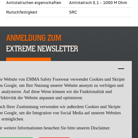
Antistatischen eigenschaften
Antistatisch 0,1 - 1000 M Ohm
Rutschfestigkeit
SRC
ANMELDUNG ZUM
EXTREME NEWSLETTER
JETZT ANMELDEN
ie Website von EMMA Safety Footwear verwendet Cookies und Skripte
on Google, um Ihre Nutzung unserer Website anonym zu verfolgen und
 analysieren. Auf diese Weise können wir die Funktionalität und
fektivität der Website anpassen und optimieren.
ach Ihrer Zustimmung verwenden wir außerdem Cookies und Skripte
n Google, um die Integration von Social Media auf unseren Websites
u ermöglichen.
Emma Safety Footwear -
made by ivengi
r weitere Informationen besuchen Sie bitte unseren Disclaimer.