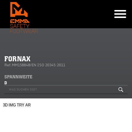
FORNAX
Ref.MM158848/EN ISO 20345:2011
SPANNWEITE
D
3D
IMG
TRY
AR