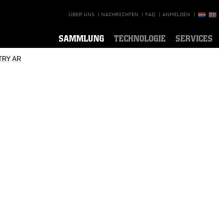
ÜBER UNS
|
NACHRICHTEN
|
FAQ
|
ANMELDEN
|
SAMMLUNG
TECHNOLOGIE
SERVICES
TRY
AR