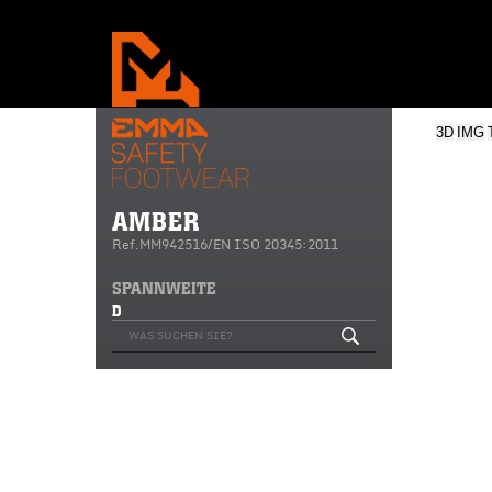
3D
IMG
AMBER
Ref.MM942516/EN ISO 20345:2011
SPANNWEITE
D