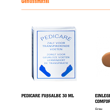
Genussmittel
PEDICARE FUßSALBE 30 ML
EINLEG
COMFOR
Grau