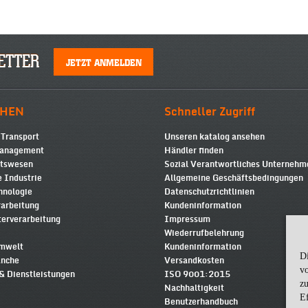
ETTER
JETZT ANMELDEN
HEN
Schneller Zugriff
 Transport
Unseren katalog ansehen
Management
Händler finden
itswesen
Sozial Verantwortliches Unterneh
 Industrie
Allgemeine Geschäftsbedingungen
hnologie
Datenschutzrichtlinien
rarbeitung
Kundeninformation
terverarbeitung
Impressum
Wiederrufbelehrung
Umwelt
Kundeninformation
D
anche
Versandkosten
v
& Dienstleistungen
ISO 9001:2015
zu
Nachhaltigkeit
Ef
Benutzerhandbuch