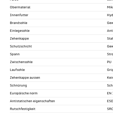
Obermaterial
Mik
Innenfutter
Hyd
Brandsohle
Gew
Einlegesohle
Ant
Zehenkappe
Sta
Schutzschicht
Gew
Spann
Str
Zwischensohle
PU
Laufsohle
Gri
Zehenkappe aussen
Kei
Schnürung
Sch
Europäische norm
EN 
Antistatischen eigenschaften
ESD
Rutschfestigkeit
SR