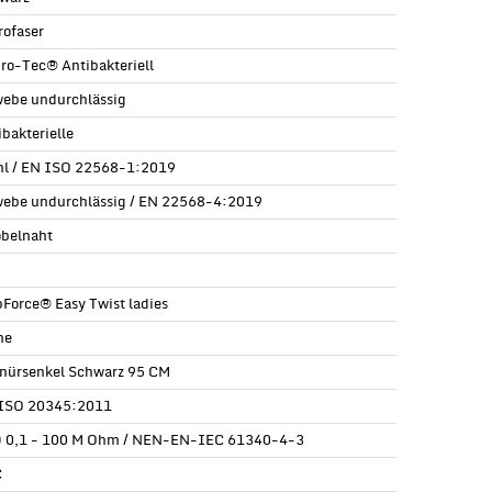
rofaser
ro-Tec® Antibakteriell
ebe undurchlässig
ibakterielle
hl / EN ISO 22568-1:2019
ebe undurchlässig / EN 22568-4:2019
obelnaht
pForce® Easy Twist ladies
ne
nürsenkel Schwarz 95 CM
ISO 20345:2011
 0,1 - 100 M Ohm / NEN-EN-IEC 61340-4-3
C