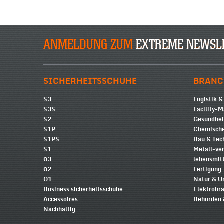
ANMELDUNG ZUM
EXTREME NEWSL
SICHERHEITSSCHUHE
BRANC
S3
Logistik &
S3S
Facility-
S2
Gesundhe
S1P
Chemische
S1PS
Bau & Tec
S1
Metall-ve
03
lebensmit
02
Fertigung
O1
Natur & 
Business sicherheitsschuhe
Elektrobr
Accessoires
Behörden 
Nachhaltig