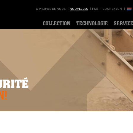
À PROPOS DE NOUS
|
NOUVELLES
|
FAQ
|
CONNEXION
|
COLLECTION
TECHNOLOGIE
SERVIC
URITÉ
N!