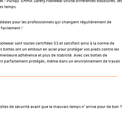
gel ! Puisqu'EMMA Safety Footwear utilise différentes doublures, les
les temps.
 idéales pour les professionnels qui changent régulièrement de
 facilement !
otwear sont toutes certifiées S3 et satisfont ainsi à la norme de
Les bottes ont un embout en acier pour protéger vos pieds contre les
eilleure adhérence et plus de stabilité. Avec ces bottes de
sont parfaitement protégés, même dans un environnement de travail
ottes de sécurité avant que le mauvais temps n'arrive pour de bon ?