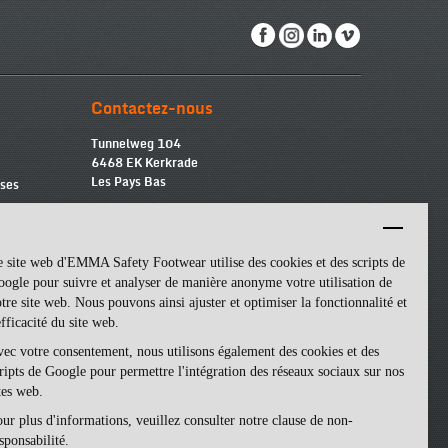
Contactez-nous
Tunnelweg 104
6468 EK Kerkrade
Les Pays Bas
ises
info@emmasf.com
 site web d'EMMA Safety Footwear utilise des cookies et des scripts de
ogle pour suivre et analyser de manière anonyme votre utilisation de
Informations sur l’entreprise
tre site web. Nous pouvons ainsi ajuster et optimiser la fonctionnalité et
Nom de l’entreprise : Emma Safety Footwear
efficacité du site web.
BV
Numéro de TVA : NL852463509B01
ec votre consentement, nous utilisons également des cookies et des
Numéro d’enregistrement au registre du
ripts de Google pour permettre l'intégration des réseaux sociaux sur nos
commerce : 57162581
tes web.
ur plus d'informations, veuillez consulter notre clause de non-
sponsabilité.