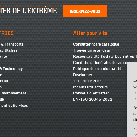
ER DE L’EXTRÊME
INSCRIVEZ-VOUS
TRIES
Aller pour vite
 & Transports
Consulter notre catalogue
acilitaires
Trouver un revendeur
anté
Responsabilité Sociale Des Entrepr
Conditions Générales de vente
& Technology
Politique de confidentialité
ie
Disclaimer
Le
ntaire
ISO 9001:2015
Go
n
Manuel utilisateurs
no
 Environnement
Conseils d'entretien
l'
que
EN-ISO 20345:2022
ent et Services
Av
sc
si
Po
re