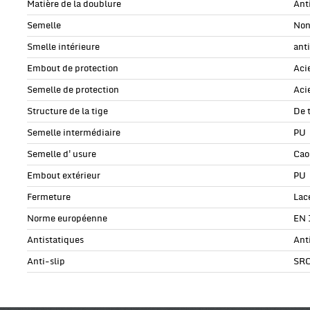
Matière de la doublure
Ant
Semelle
Non
Smelle intérieure
ant
Embout de protection
Aci
Semelle de protection
Aci
Structure de la tige
De 
Semelle intermédiaire
PU
Semelle d'usure
Cao
Embout extérieur
PU
Fermeture
Lac
Norme européenne
EN 
Antistatiques
Ant
Anti-slip
SR