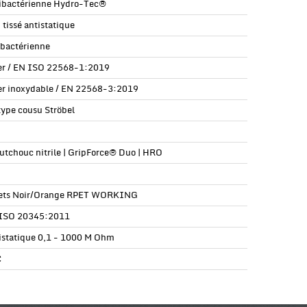
ibactérienne Hydro-Tec®
 tissé antistatique
ibactérienne
er / EN ISO 22568-1:2019
er inoxydable / EN 22568-3:2019
type cousu Ströbel
utchouc nitrile | GripForce® Duo | HRO
ets Noir/Orange RPET WORKING
ISO 20345:2011
istatique 0,1 - 1000 M Ohm
C