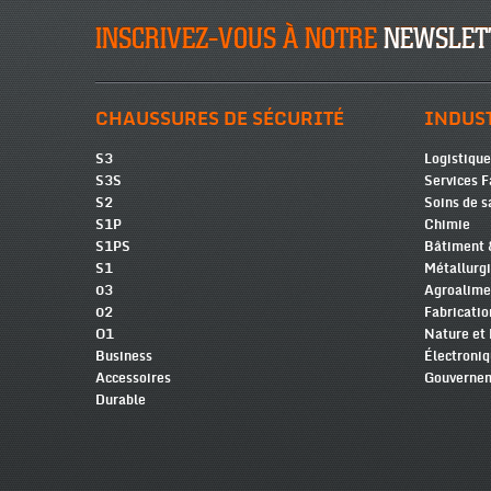
INSCRIVEZ-VOUS À NOTRE
NEWSLETT
CHAUSSURES DE SÉCURITÉ
INDUS
S3
Logistique
S3S
Services F
S2
Soins de s
S1P
Chimie
S1PS
Bâtiment 
S1
Métallurg
03
Agroalime
02
Fabricatio
O1
Nature et
Business
Électroni
Accessoires
Gouvernem
Durable