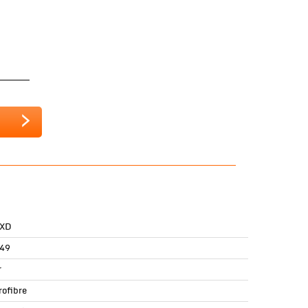
 XD
49
r
rofibre