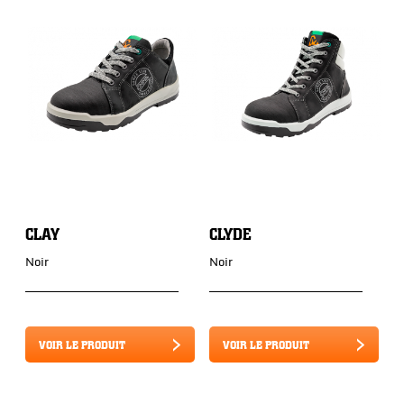
CLAY
CLYDE
R
Noir
Noir
No
VOIR LE PRODUIT
VOIR LE PRODUIT