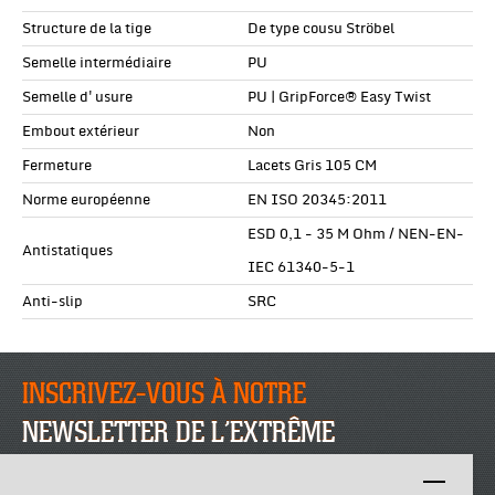
Structure de la tige
De type cousu Ströbel
Semelle intermédiaire
PU
Semelle d'usure
PU | GripForce® Easy Twist
Embout extérieur
Non
Fermeture
Lacets Gris 105 CM
Norme européenne
EN ISO 20345:2011
ESD 0,1 - 35 M Ohm / NEN-EN-
Antistatiques
IEC 61340-5-1
Anti-slip
SRC
INSCRIVEZ-VOUS À NOTRE
NEWSLETTER DE L’EXTRÊME
INSCRIVEZ-VOUS