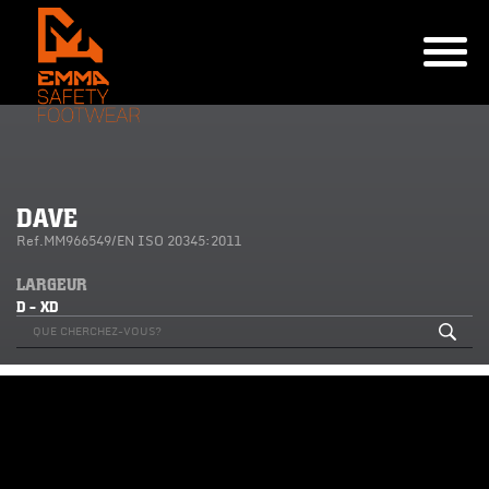
DAVE
Ref.MM966549/EN ISO 20345:2011
LARGEUR
D - XD