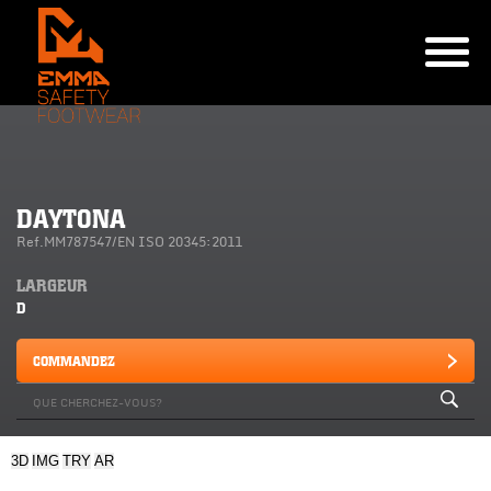
DAYTONA
Ref.MM787547/EN ISO 20345:2011
LARGEUR
D
COMMANDEZ
3D
IMG
TRY
AR