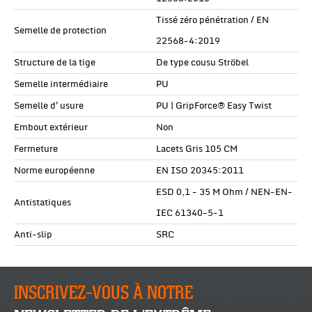
Tissé zéro pénétration / EN
Semelle de protection
22568-4:2019
Structure de la tige
De type cousu Ströbel
Semelle intermédiaire
PU
Semelle d'usure
PU | GripForce® Easy Twist
Embout extérieur
Non
Fermeture
Lacets Gris 105 CM
Norme européenne
EN ISO 20345:2011
ESD 0,1 - 35 M Ohm / NEN-EN-
Antistatiques
IEC 61340-5-1
Anti-slip
SRC
INSCRIVEZ-VOUS À NOTRE