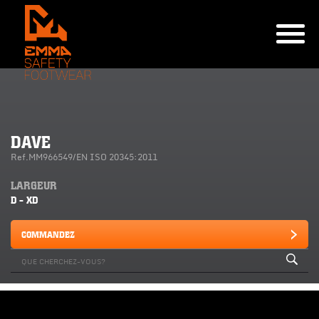
DAVE
Ref.MM966549/EN ISO 20345:2011
LARGEUR
D - XD
COMMANDEZ