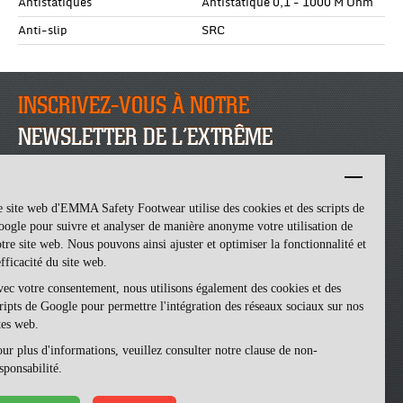
Antistatiques
Antistatique 0,1 - 1000 M Ohm
Anti-slip
SRC
INSCRIVEZ-VOUS À NOTRE
NEWSLETTER DE L’EXTRÊME
INSCRIVEZ-VOUS
 site web d'EMMA Safety Footwear utilise des cookies et des scripts de
ogle pour suivre et analyser de manière anonyme votre utilisation de
tre site web. Nous pouvons ainsi ajuster et optimiser la fonctionnalité et
efficacité du site web.
ec votre consentement, nous utilisons également des cookies et des
ripts de Google pour permettre l'intégration des réseaux sociaux sur nos
tes web.
ur plus d'informations, veuillez consulter notre clause de non-
Emma Safety Footwear -
made by ivengi
sponsabilité.