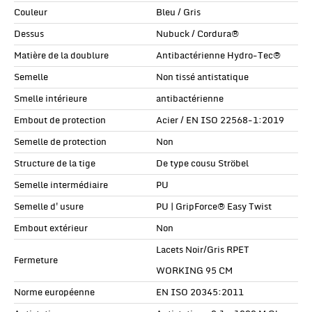
Couleur
Bleu / Gris
Dessus
Nubuck / Cordura®
Matière de la doublure
Antibactérienne Hydro-Tec®
Semelle
Non tissé antistatique
Smelle intérieure
antibactérienne
Embout de protection
Acier / EN ISO 22568-1:2019
Semelle de protection
Non
Structure de la tige
De type cousu Ströbel
Semelle intermédiaire
PU
Semelle d'usure
PU | GripForce® Easy Twist
Embout extérieur
Non
Lacets Noir/Gris RPET
Fermeture
WORKING 95 CM
Norme européenne
EN ISO 20345:2011