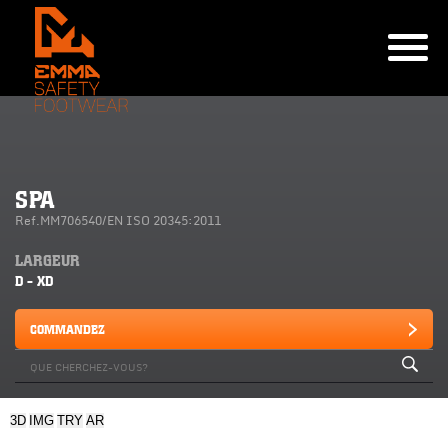
SPA
Ref.MM706540/EN ISO 20345:2011
LARGEUR
D - XD
COMMANDEZ
3D
IMG
TRY
AR