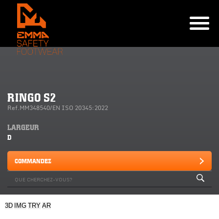
RINGO S2
Ref.MM348540/EN ISO 20345:2022
LARGEUR
D
COMMANDEZ
3D
IMG
TRY
AR