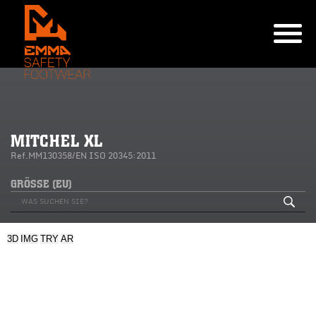
MITCHEL XL
Ref.MM130358/EN ISO 20345:2011
GRÖSSE (EU)
3D
IMG
TRY
AR