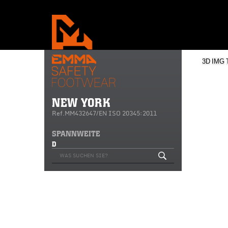
3D
IMG
NEW YORK
Ref.MM432647/EN ISO 20345:2011
SPANNWEITE
D