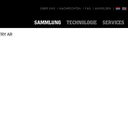
ÜBER UNS
|
NACHRICHTEN
|
FAQ
|
ANMELDEN
|
SAMMLUNG
TECHNOLOGIE
SERVICES
TRY
AR