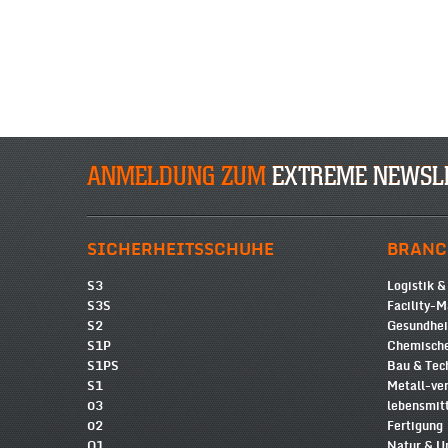
ANMELDUNG ZUM
EXTREME NEWSL
SICHERHEITSSCHUHE
BRANC
S3
Logistik &
S3S
Facility-
S2
Gesundhe
S1P
Chemische
S1PS
Bau & Tec
S1
Metall-ve
03
lebensmit
02
Fertigung
O1
Natur & 