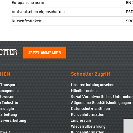
Europäische norm
EN 
Antistatischen eigenschaften
ESD
Rutschfestigkeit
SR
ETTER
JETZT ANMELDEN
HEN
Schneller Zugriff
 Transport
Unseren katalog ansehen
Management
Händler finden
itswesen
Sozial Verantwortliches Unterneh
 Industrie
Allgemeine Geschäftsbedingungen
hnologie
Datenschutzrichtlinien
rarbeitung
Kundeninformation
terverarbeitung
Impressum
Wiederrufbelehrung
Umwelt
Kundeninformation