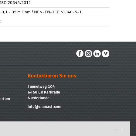
ISO 20345:2011
 0,1 - 35 M Ohm / NEN-EN-IEC 61340-5-1
C
Kontaktieren Sie uns
Tunnelweg 104
6468 EK Kerkrade
Niederlande
mertum
info@emmasf.com
Firmeninformationen
Emma Safety Footwear BV
Umsatzsteuer-Identifikationsnummer (USt-