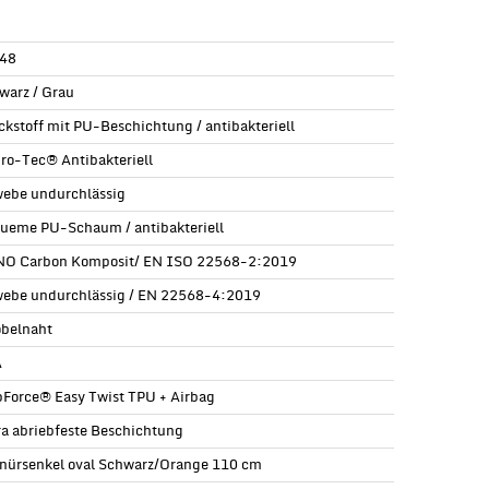
48
warz / Grau
ickstoff mit PU-Beschichtung / antibakteriell
ro-Tec® Antibakteriell
ebe undurchlässig
ueme PU-Schaum / antibakteriell
O Carbon Komposit/ EN ISO 22568-2:2019
ebe undurchlässig / EN 22568-4:2019
obelnaht
A
pForce® Easy Twist TPU + Airbag
ra abriebfeste Beschichtung
nürsenkel oval Schwarz/Orange 110 cm