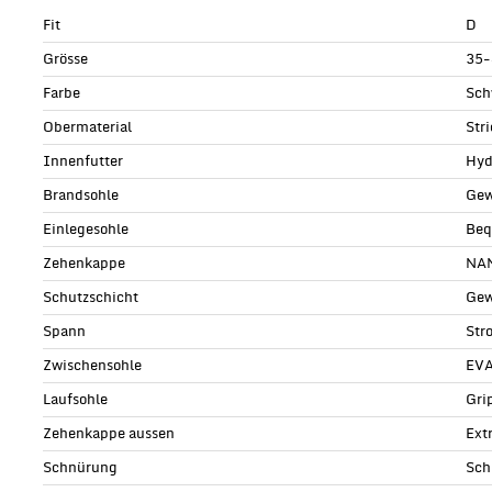
Fit
D
Grösse
35-
Farbe
Sch
Obermaterial
Str
Innenfutter
Hyd
Brandsohle
Gew
Einlegesohle
Beq
Zehenkappe
NAN
Schutzschicht
Gew
Spann
Str
Zwischensohle
EV
Laufsohle
Gri
Zehenkappe aussen
Ext
Schnürung
Sch