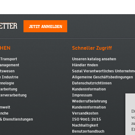
ETTER
JETZT ANMELDEN
HEN
Schneller Zugriff
 Transport
Unseren katalog ansehen
Management
Händler finden
itswesen
Sozial Verantwortliches Unterneh
 Industrie
Allgemeine Geschäftsbedingungen
hnologie
Datenschutzrichtlinien
rarbeitung
Kundeninformation
terverarbeitung
Impressum
Wiederrufbelehrung
Umwelt
Kundeninformation
D
anche
Versandkosten
v
& Dienstleistungen
ISO 9001:2015
zu
Nachhaltigkeit
Ef
Benutzerhandbuch