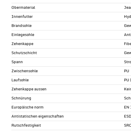
Obermaterial
Jea
Innenfutter
Hyd
Brandsohle
Gew
Einlegesohle
Ant
Zehenkappe
Fib
Schutzschicht
Gew
Spann
Str
Zwischensohle
PU
Laufsohle
PU 
Zehenkappe aussen
Kei
Schnürung
Sch
Europäische norm
EN 
Antistatischen eigenschaften
ESD
Rutschfestigkeit
SR