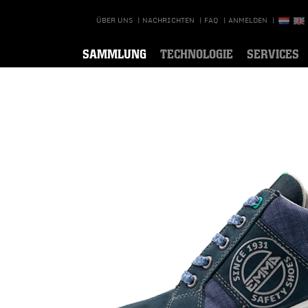
ÜBER UNS
|
NACHRICHTEN
|
FAQ
|
ANMELDEN
|
SAMMLUNG
TECHNOLOGIE
SERVICES