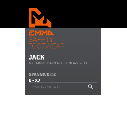
JACK
Ref.MM918549/EN ISO 20345:2011
SPANNWEITE
D - XD