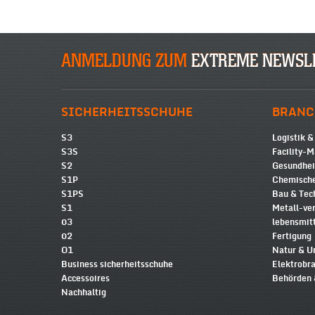
ANMELDUNG ZUM
EXTREME NEWSL
SICHERHEITSSCHUHE
BRANC
S3
Logistik &
S3S
Facility-
S2
Gesundhe
S1P
Chemische
S1PS
Bau & Tec
S1
Metall-ve
03
lebensmit
02
Fertigung
O1
Natur & 
Business sicherheitsschuhe
Elektrobr
Accessoires
Behörden 
Nachhaltig