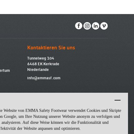
Kontaktieren Sie uns
Tunnelweg 104
6468 EK Kerkrade
Niederlande
mertum
info@emmasf.com
Firmeninformationen
Emma Safety Footwear BV
Umsatzsteuer-Identifikationsnummer (USt-
ie Website von EMMA Safety Footwear verwendet Cookies und Skripte
IdNr.): NL852463509B01
on Google, um Ihre Nutzung unserer Website anonym zu verfolgen und
Handelsregister-Nummer: 57162581
 analysieren. Auf diese Weise können wir die Funktionalität und
fektivität der Website anpassen und optimieren.