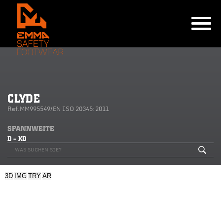
CLYDE
Ref.MM995549/EN ISO 20345:2011
SPANNWEITE
D - XD
3D
IMG
TRY
AR