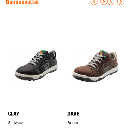
Genussmittel
CLAY
DAVE
D
Schwarz
Braun
B