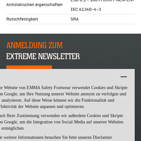
ESD 0,1 - 100 M Ohm / NEN-EN-
Antistatischen eigenschaften
IEC 61340-4-3
Rutschfestigkeit
SRA
ANMELDUNG ZUM
EXTREME NEWSLETTER
JETZT ANMELDEN
ie Website von EMMA Safety Footwear verwendet Cookies und Skripte
on Google, um Ihre Nutzung unserer Website anonym zu verfolgen und
 analysieren. Auf diese Weise können wir die Funktionalität und
fektivität der Website anpassen und optimieren.
ach Ihrer Zustimmung verwenden wir außerdem Cookies und Skripte
n Google, um die Integration von Social Media auf unseren Websites
u ermöglichen.
Emma Safety Footwear -
made by ivengi
r weitere Informationen besuchen Sie bitte unseren Disclaimer.