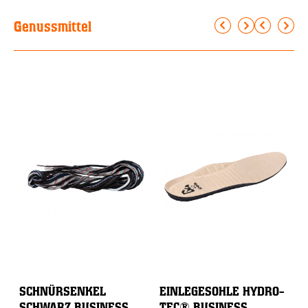
Genussmittel
SCHNÜRSENKEL
EINLEGESOHLE HYDRO-
S
SCHWARZ BUSINESS
TEC® BUSINESS
5