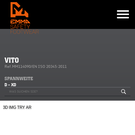
VITO
Ref.MM114090/EN ISO 20345:2011
SPANNWEITE
D - XD
3D
IMG
TRY
AR