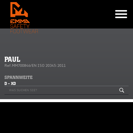
PAUL
Ref.MM700846/EN ISO 20345:2011
SPANNWEITE
D - XD