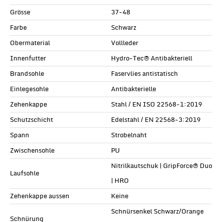
Grösse
37-48
Farbe
Schwarz
Obermaterial
Vollleder
Innenfutter
Hydro-Tec® Antibakteriell
Brandsohle
Faservlies antistatisch
Einlegesohle
Antibakterielle
Zehenkappe
Stahl / EN ISO 22568-1:2019
Schutzschicht
Edelstahl / EN 22568-3:2019
Spann
Strobelnaht
Zwischensohle
PU
Nitrilkautschuk | GripForce® Duo
Laufsohle
| HRO
Zehenkappe aussen
Keine
Schnürsenkel Schwarz/Orange
Schnürung